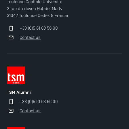
Toulouse Capitole Université
TSM Éducation
2 rue du doyen Gabriel Marty
31042 Toulouse Cedex 9 France
+33 (0)5 61 63 56 00
TSM-Research
Contact us
TSM Doctoral Programme
TSM Alumni
+33 (0)5 61 63 56 00
Contact us