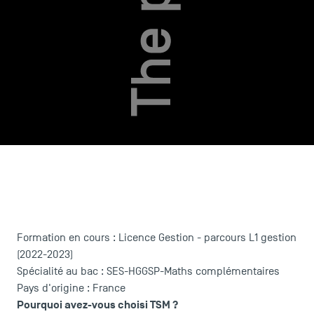
USEFUL ITEMS
Formation en cours : Licence Gestion - parcours L1 gestion
Faculty
(2022-2023)
Campus Tour
Spécialité au bac : SES-HGGSP-Maths complémentaires
Accreditations
Pays d'origine : France
Pourquoi avez-vous choisi TSM ?