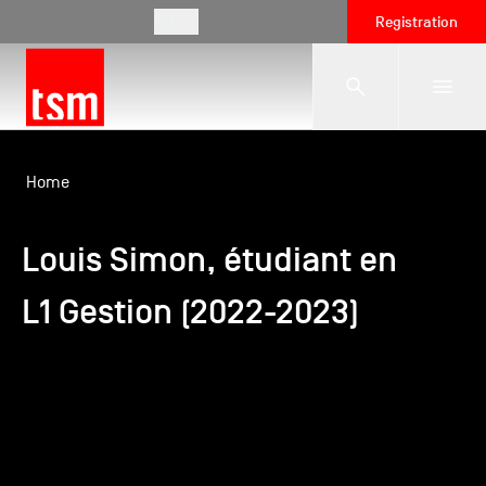
EN
Registration
The School
Home
Louis Simon, étudiant en
Programmes
L1 Gestion (2022-2023)
Student Life
Corporate Relations
International