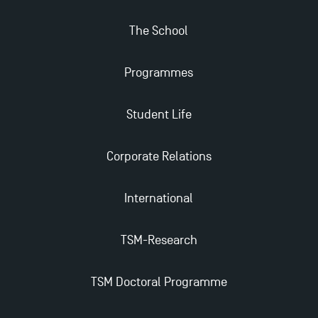
Master in Finance open in December 2025!
The School
TSM’s Master’s programme : Apply now for 2024-
2025!
Programmes
Find Your Master for the 2024-2025 Academic Year
Student Life
Corporate Relations
Apply for Bachelor's 2 and 3 Programmes for 2024-
2025 at TSM
International
TSM Masters rewarded in Eduniversal Rankings
TSM-Research
Outgoing Mobility, Studying Abroad with TSM
TSM Doctoral Programme
The Best Master 2 Accounting Control Audit