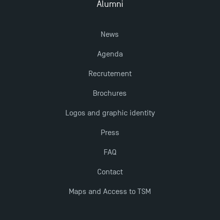
Alumni
Dissertations receive Awards
News
TSM earns prestigious EQUIS accreditation in 2023!
Agenda
Last Days to Apply: Work-Study Programmes at
Recrutement
TSM!
Brochures
Logos and graphic identity
New Programmes at Toulouse School of
Management for 2025: Even More Enriching
Press
Opportunities
FAQ
Contact
Maps and Access to TSM