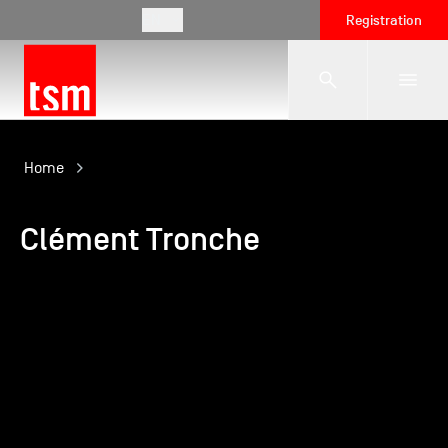
EN
Registration
The School
Home
Clément Tronche
Programmes
Student Life
Corporate Relations
International