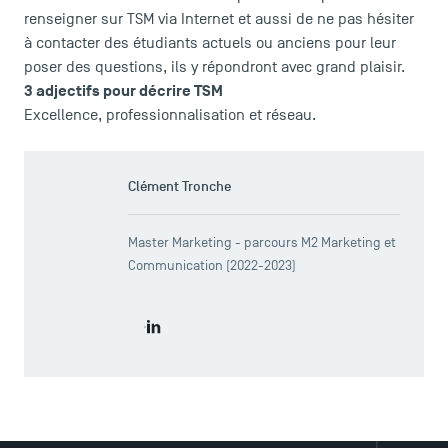
renseigner sur TSM via Internet et aussi de ne pas hésiter
à contacter des étudiants actuels ou anciens pour leur
poser des questions, ils y répondront avec grand plaisir.
3 adjectifs pour décrire TSM
Excellence, professionnalisation et réseau.
DIRECT ACCESS
News
Clément Tronche
Agenda
Recrutement
Master Marketing - parcours M2 Marketing et
Brochures
Communication (2022-2023)
Logos and graphic identity
Press
FAQ
Consult Clément Tronche LinkedIn profile
Contact
Maps and Access to TSM