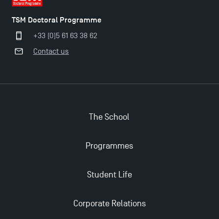
TSM Doctoral Programme
+33 (0)5 61 63 38 62
Contact us
Applications for the Doctoral Programme and
Master in Finance open in December 2025!
TSM’s Master’s programme : Apply now for 2024-
The School
2025!
Programmes
Find Your Master for the 2024-2025 Academic Year
Student Life
Apply for Bachelor's 2 and 3 Programmes for 2024-
2025 at TSM
Corporate Relations