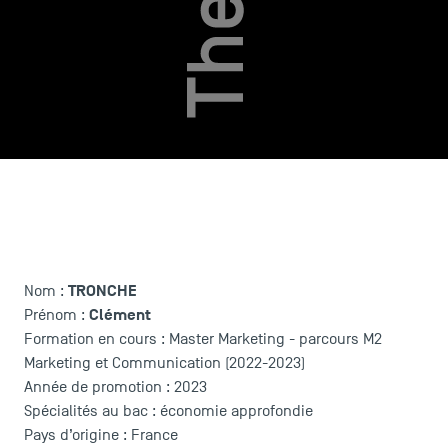
TRONCHE
Nom :
Clément
Prénom :
Formation en cours : Master Marketing - parcours M2
USEFUL ITEMS
Marketing et Communication (2022-2023)
Année de promotion : 2023
Faculty
Spécialités au bac : économie approfondie
Campus Tour
Pays d’origine : France
Accreditations