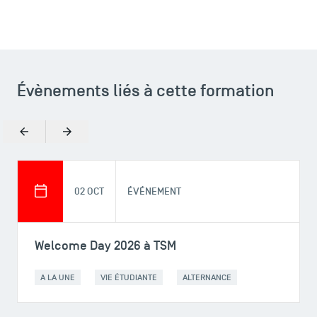
Évènements liés à cette formation
ACCÈS DIRECTS
Précédent
Suivant
Actualités
Agenda
Recrutement
02 OCT
ÉVÉNEMENT
Brochures
Logos et identité graphique
Welcome Day 2026 à TSM
Presse
FAQ
A LA UNE
VIE ÉTUDIANTE
ALTERNANCE
Contact
Plans et accès à TSM