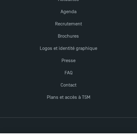
Derniers jours pour candidater aux formations
professionnelles en alternance à TSM !
Agenda
Recrutement
Nouvelles formations à Toulouse School of
Brochures
Management pour 2025 : des opportunités encore
plus enrichissantes
Logos et identité graphique
Presse
FAQ
Contact
Plans et accès à TSM