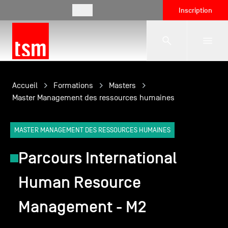
FR
Inscription
L'école
Accueil
Formations
Masters
Master Management des ressources humaines
Formations
MASTER MANAGEMENT DES RESSOURCES HUMAINES
Parcours International
Vie étudiante
Human Resource
Entreprises
Management - M2
International