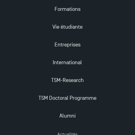
Formations
Candidatez en Licence 2 et Licence 3 pour l’année
2024-2025 à TSM !
Vie étudiante
Les Masters de TSM récompensés au classement
Entreprises
Eduniversal
International
Mobilité sortante
TSM-Research
Les meilleurs mémoires du M2 Comptabilité
récompensés
TSM Doctoral Programme
TSM obtient la prestigieuse accréditation EQUIS en
Alumni
2023 !
Actualités