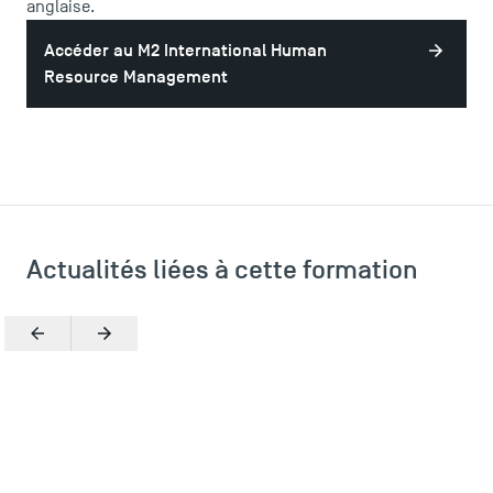
anglaise.
Accéder au M2 International Human
Resource Management
Actualités liées à cette formation
Précédent
Suivant
LES INDISPENSABLES
Le corps professoral
Campus tour