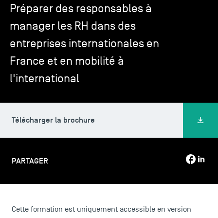
Préparer des responsables à
manager les RH dans des
TSM-Research
entreprises internationales en
France et en mobilité à
TSM Doctoral Programme
l'international
Alumni
Télécharger la brochure
PARTAGER
Cette formation est uniquement accessible en version