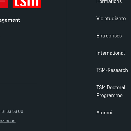
Formations
Vie étudiante
nagement
é
Entreprises
y
International
TSM-Research
TSM Doctoral
Programme
5 61 63 56 00
Alumni
tez-nous