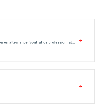
Formation initiale, Formation en alternance (contrat apprentissage), Formation en alternance (contrat de professionnalisation), Formation continue, Eligible VAE