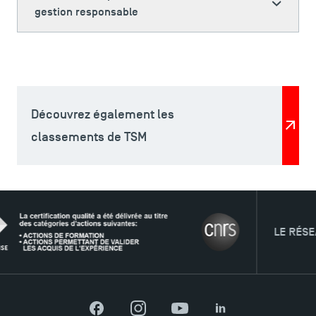
gestion responsable
ACCÈS DIRECTS
Actualités
Agenda
Recrutement
Découvrez également les
Brochures
classements de TSM
Logos et identité graphique
Presse
FAQ
Contact
Plans et accès à TSM
LE RÉSEAU
Facebook
Instagram
YouTube
LinkedIn