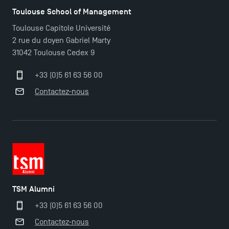
TSM Éducation
Toulouse School of Management
Toulouse Capitole Université
2 rue du doyen Gabriel Marty
TSM-Research
31042 Toulouse Cedex 9
+33 (0)5 61 63 56 00
TSM Doctoral Programme
Contactez-nous
TSM Alumni
+33 (0)5 61 63 56 00
Contactez-nous