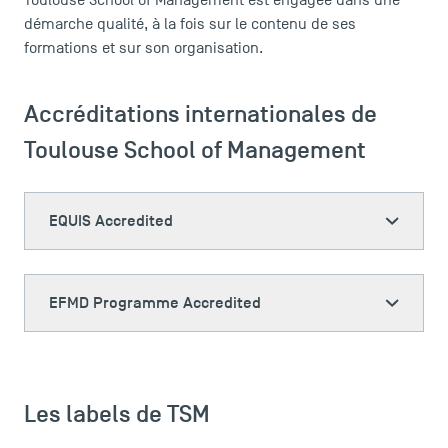
Toulouse School of Management est engagée dans une
démarche qualité, à la fois sur le contenu de ses
formations et sur son organisation.
Accréditations internationales de
Toulouse School of Management
EQUIS Accredited
LES INDISPENSABLES
EFMD Programme Accredited
Le corps professoral
Campus tour
Accréditations
Les labels de TSM