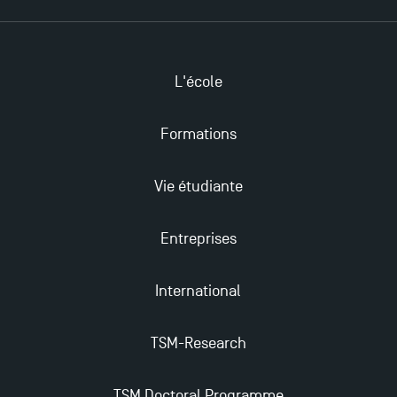
2025 !
Ouverture des candidatures en Master pour 2024-
L'école
2025
Formations
Trouvez votre Master pour l’année 2024-2025
Vie étudiante
Candidatez en Licence 2 et Licence 3 pour l’année
2024-2025 à TSM !
Entreprises
Les Masters de TSM récompensés au classement
International
Eduniversal
TSM-Research
Mobilité sortante
TSM Doctoral Programme