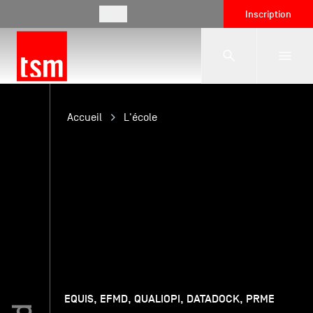
FR
Inscription
L'école
Accueil
L'école
Formations
Vie étudiante
Entreprises
EQUIS, EFMD, QUALIOPI, DATADOCK, PRME
International