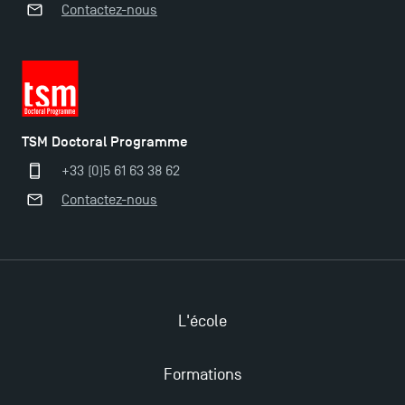
Contactez-nous
Derniers jours pour candidater aux formations
professionnelles en alternance à TSM !
Nouvelles formations à Toulouse School of
TSM Doctoral Programme
Management pour 2025 : des opportunités encore
plus enrichissantes
+33 (0)5 61 63 38 62
Contactez-nous
L'école
Formations