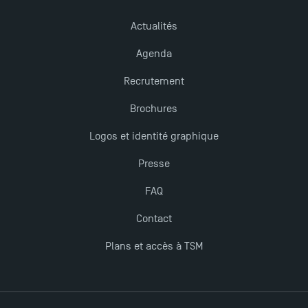
Actualités
Nouvelles formations à Toulouse School of
Management pour 2025 : des opportunités encore
Agenda
plus enrichissantes
Recrutement
Brochures
Logos et identité graphique
Presse
FAQ
Contact
Plans et accès à TSM