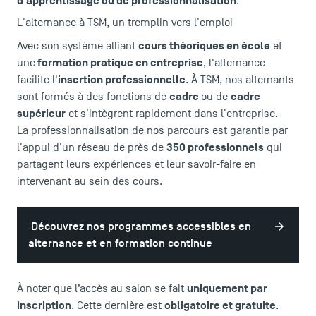
d'apprentissage ou de professionnalisation
.
LES INDISPENSABLES
L'alternance à TSM, un tremplin vers l'emploi
Le corps professoral
cours théoriques en école
Avec son système alliant
et
formation pratique en entreprise
Campus tour
une
, l'alternance
insertion professionnelle
facilite l'
. À TSM, nos alternants
Accréditations
cadre
cadre
sont formés à des fonctions de
ou de
supérieur
et s'intègrent rapidement dans l'entreprise.
La professionnalisation de nos parcours est garantie par
350 professionnels
l'appui d'un réseau de près de
qui
partagent leurs expériences et leur savoir-faire en
intervenant au sein des cours.
Découvrez nos programmes accessibles en
alternance et en formation continue
uniquement par
À noter que l’accès au salon se fait
inscription
obligatoire et gratuite
. Cette dernière est
.