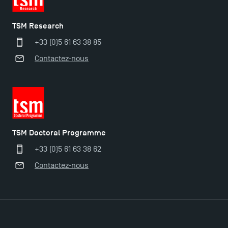
TSM Research
+33 (0)5 61 63 38 85
Contactez-nous
Ouverture des candidatures pour le Doctoral
Programme et le Master Finance en décembre
2025 !
TSM Doctoral Programme
Ouverture des candidatures en Master pour 2024-
+33 (0)5 61 63 38 62
2025
Contactez-nous
Trouvez votre Master pour l’année 2024-2025
Candidatez en Licence 2 et Licence 3 pour l’année