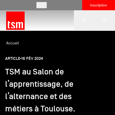
FR
Inscription
L'école
Accueil
ARTICLE
16 FÉV 2024
Formations
TSM au Salon de
Vie étudiante
l’apprentissage, de
l’alternance et des
Entreprises
métiers à Toulouse.
International