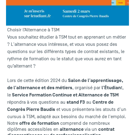
Retrouvez le service Formation professionnelle de TSM au
Salon de l'apprentissage, de l'alternance et des
métiers
samedi 2 mars 2024
9h30 à 17h
Centre
le
, de
, au
de Congrès Pierre Baudis
.
Choisir l’Alternance à TSM
Vous souhaitez étudier à TSM tout en apprenant un métier
? L'alternance vous intéresse, et vous vous posez des
questions sur les différents types de contrat existants, le
rythme de formation ou le statut que vous aurez en tant
qu’alternant ?
Salon de l'apprentissage,
Lors de cette édition 2024 du
de l'alternance et des métiers
l'Étudian
, organisé par
t,
Service Formation Continue et Alternance de TSM
le
stand F3
Centre de
répondra à vos questions au
au
Congrès Pierre Baudis
et vous présentera les atouts d'un
cursus à TSM, adapté aux besoins du marché de l'emploi.
offre de formation
Notre
comprend de nombreux
alternance
contrat
diplômes accessibles en
via un