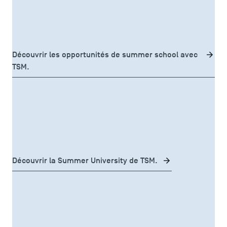
séjour court à l'étranger
Vous aimeriez partir en
? TSM
Plans et accès à TSM
offre à ses étudiants la possibilité de partir pendant
quelques semaines dans l'une de ses universités
partenaires.
Découvrir les opportunités de summer school avec
TSM.
Vous êtes étudiant de licence ou de master, avec des
connaissances de base en gestion et stratégie
accéder au programme
d'entreprise, vous souhaitez
court « Innovating in Aviation and Aerospace »
proposé
par TSM.
Découvrir la Summer University de TSM.
une expérience professionnelle
Vous souhaitez acquérir
à l’international
dans le cadre de d’une formation ou
étudiants de TSM peuvent
d’une année de césure, les
réaliser leur stage à l’étranger
.