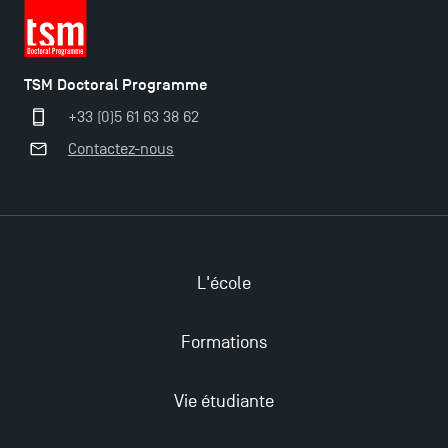
professionnelles en alternance à TSM !
TSM obtient la prestigieuse accréditation EQUIS en
TSM Doctoral Programme
2023 !
+33 (0)5 61 63 38 62
Contactez-nous
Nouvelles formations à Toulouse School of
Management pour 2025 : des opportunités encore
plus enrichissantes
L'école
Formations
Vie étudiante