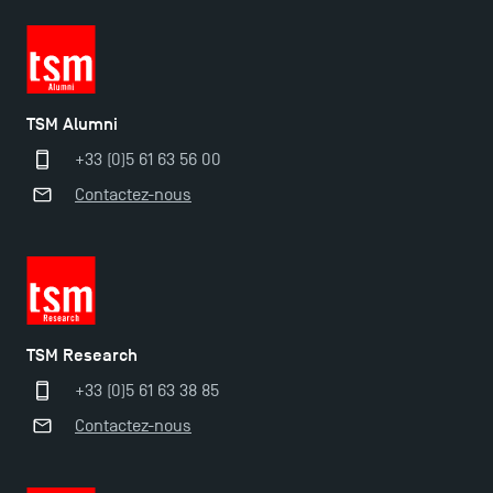
Trouvez votre Master pour l’année 2024-2025
Candidatez en Licence 2 et Licence 3 pour l’année
TSM Alumni
2024-2025 à TSM !
+33 (0)5 61 63 56 00
Contactez-nous
Les Masters de TSM récompensés au classement
Eduniversal
Mobilité sortante
TSM Research
Les meilleurs mémoires du M2 Comptabilité
+33 (0)5 61 63 38 85
récompensés
Contactez-nous
Derniers jours pour candidater aux formations