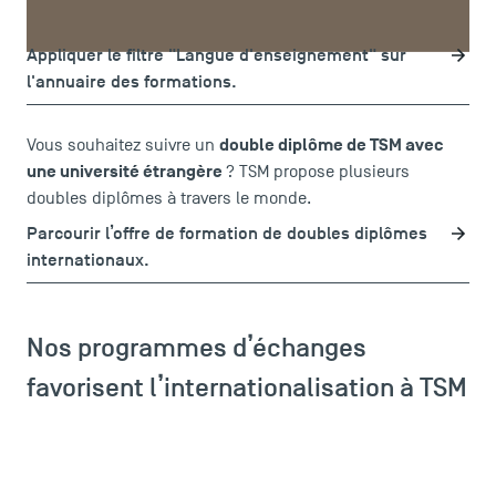
complètement en langue anglaise.
Appliquer le filtre "Langue d'enseignement" sur
l'annuaire des formations.
double diplôme de TSM avec
Vous souhaitez suivre un
une université étrangère
? TSM propose plusieurs
LES INDISPENSABLES
doubles diplômes à travers le monde.
Le corps professoral
Parcourir l’offre de formation de doubles diplômes
Campus tour
internationaux.
Accréditations
Nos programmes d’échanges
favorisent l’internationalisation à TSM