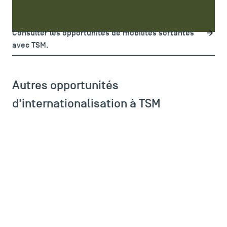
universités partenaires
de l’école
dans le cadre
programme d’échange
d'un
?
Consulter les opportunités de mobilités sortantes
avec TSM.
Autres opportunités
d'internationalisation à TSM