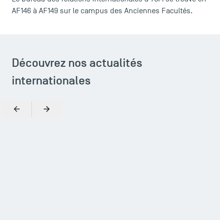
AF146 à AF149 sur le campus des Anciennes Facultés.
TSM Éducation
TSM-Research
Découvrez nos actualités
internationales
TSM Doctoral Programme
Précédent
Suivant