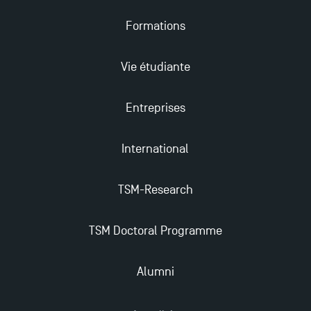
2025
Formations
Trouvez votre Master pour l’année 2024-2025
Vie étudiante
Candidatez en Licence 2 et Licence 3 pour l’année
Entreprises
2024-2025 à TSM !
International
Les Masters de TSM récompensés au classement
Eduniversal
TSM-Research
Mobilité sortante
TSM Doctoral Programme
Les meilleurs mémoires du M2 Comptabilité
Alumni
récompensés