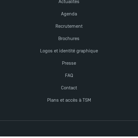
Actualités
TSM obtient la prestigieuse accréditation EQUIS en
2023 !
Agenda
Recrutement
Derniers jours pour candidater aux formations
Brochures
professionnelles en alternance à TSM !
Logos et identité graphique
Nouvelles formations à Toulouse School of
Presse
Management pour 2025 : des opportunités encore
plus enrichissantes
FAQ
Contact
Plans et accès à TSM