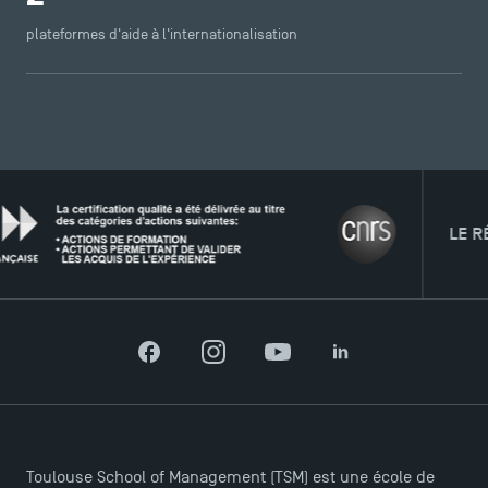
ACCÈS DIRECTS
plateformes d'aide à l'internationalisation
Actualités
Agenda
Recrutement
Brochures
Logos et identité graphique
Presse
FAQ
LE RÉSEAU
Contact
Plans et accès à TSM
Facebook
Instagram
YouTube
LinkedIn
Toulouse School of Management (TSM) est une école de