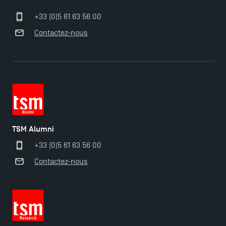
TSM-Research
+33 (0)5 61 63 56 00
Contactez-nous
TSM Doctoral Programme
TSM Alumni
+33 (0)5 61 63 56 00
Contactez-nous