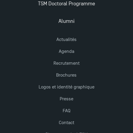
TSM Doctoral Programme
Nouvelles formations à Toulouse School of
Management pour 2025 : des opportunités encore
Alumni
plus enrichissantes
Actualités
Agenda
Recrutement
Brochures
Logos et identité graphique
Presse
FAQ
Contact