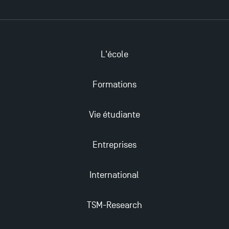
Les Masters de TSM récompensés au classement
Eduniversal
L'école
Mobilité sortante
Formations
Les meilleurs mémoires du M2 Comptabilité
Vie étudiante
récompensés
Entreprises
TSM obtient la prestigieuse accréditation EQUIS en
2023 !
International
Derniers jours pour candidater aux formations
TSM-Research
professionnelles en alternance à TSM !