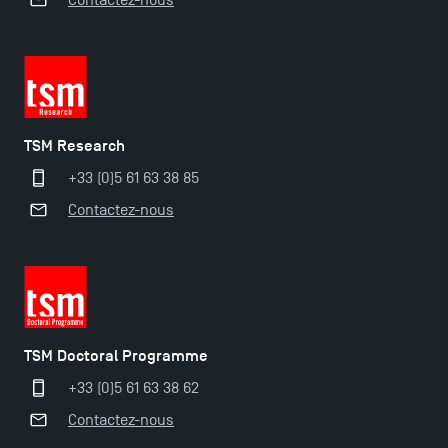
Contactez-nous
TSM Research
Ouverture des candidatures pour le Doctoral
Programme et le Master Finance en décembre
+33 (0)5 61 63 38 85
2025 !
Contactez-nous
Ouverture des candidatures en Master pour 2024-
2025
Trouvez votre Master pour l’année 2024-2025
TSM Doctoral Programme
+33 (0)5 61 63 38 62
Candidatez en Licence 2 et Licence 3 pour l’année
Contactez-nous
2024-2025 à TSM !