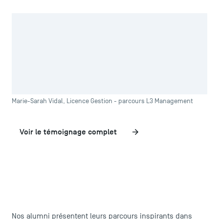
Zoomer
J’ai été étudiante en Licence 3 Management à TSM en
2019/2020. Ce cursus m’a permis de découvrir de façon
moins théorique, plusieurs aspects de la gestion
LES INDISPENSABLES
d’entreprise indispensable à la compréhension d’une
organisation dans son entièreté.
Le corps professoral
Campus tour
Marie-Sarah Vidal, Licence Gestion - parcours L3 Management
Accréditations
Voir le témoignage complet
Nos alumni présentent leurs parcours inspirants dans