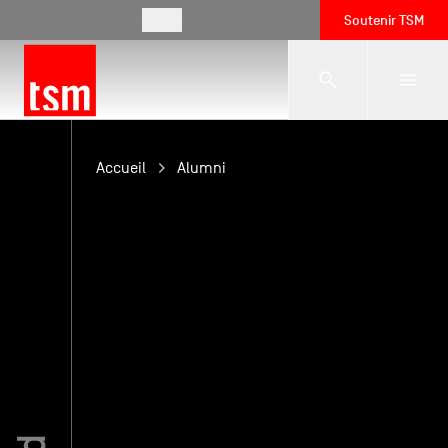
FR
Soutenir TSM
L'école
Accueil
Alumni
Formations
Vie étudiante
Entreprises
International