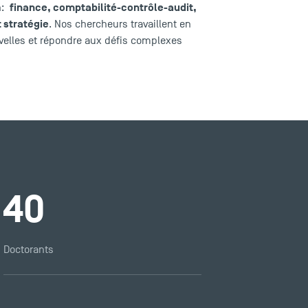
finance
,
comptabilité-contrôle-audit
,
on:
t
stratégie
. Nos chercheurs travaillent en
uvelles et répondre aux défis complexes
40
Doctorants