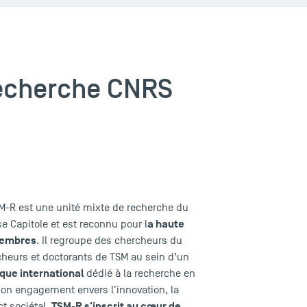
recherche CNRS
SM-R est une unité mixte de recherche du
a haute
se Capitole et est reconnu pour l
 membres
. Il regroupe des chercheurs du
heurs et doctorants de TSM au sein d’un
ique international
dédié à la recherche en
son engagement envers l'innovation, la
TSM-R s'inscrit au cœur de
ct sociétal,