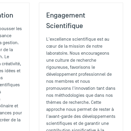
ation
Engagement
Scientifique
pousser les
ssance
L'excellence scientifique est au
a gestion.
cœur de la mission de notre
r de la
laboratoire. Nous encourageons
h. Le
une culture de recherche
 créativité,
rigoureuse, favorisons le
es idées et
développement professionnel de
ns
nos membres et nous
ientifiques
promouvons l'innovation tant dans
s
nos méthodologies que dans nos
a
thèmes de recherche. Cette
linaire et
approche nous permet de rester à
sances pour
l'avant-garde des développements
créer de la
scientifiques et de garantir une
contribution significative à la