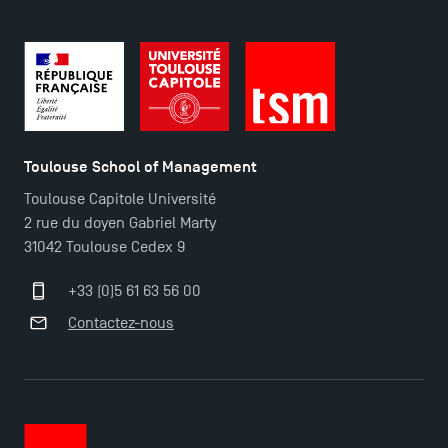
Ouverture des candidatures pour le Doctoral
Programme et le Master Finance en décembre
2025 !
Toulouse School of Management
Ouverture des candidatures en Master pour 2024-
Toulouse Capitole Université
2025
2 rue du doyen Gabriel Marty
31042 Toulouse Cedex 9
Trouvez votre Master pour l’année 2024-2025
+33 (0)5 61 63 56 00
Contactez-nous
Candidatez en Licence 2 et Licence 3 pour l’année
2024-2025 à TSM !
Les Masters de TSM récompensés au classement