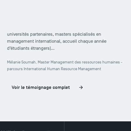
se faire une place en qualité d’école publique parmi les
écoles de commerce, pour la qualité de ses
enseignements, pour ses certifications reconnues à
l’international, et grâce à son ouverture à l’international (81
universités partenaires, masters spécialisés en
management international, accueil chaque année
d’étudiants étrangers)…
Mélanie Soumah, Master Management des ressources humaines -
parcours International Human Resource Management
Voir le témoignage complet