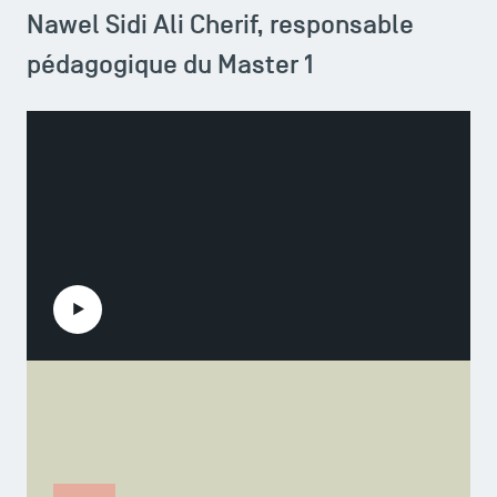
Nawel Sidi Ali Cherif, responsable
pédagogique du Master 1
ACCÈS DIRECTS
Actualités
Agenda
Recrutement
Brochures
Logos et identité graphique
Presse
FAQ
Contact
Lire la vidéo
Plans et accès à TSM
Nawel Sidi Ali Cherif
Responsable pédagogique - parcours M1