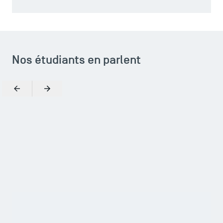
Nos étudiants en parlent
Précédent
Suivant
Zoomer
TSM a pour avantage d’être non seulement une école
publique, mais surtout reconnue dans le monde. Elle a su