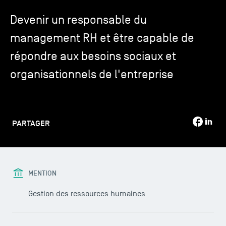
Devenir un responsable du
TSM-Research
management RH et être capable de
répondre aux besoins sociaux et
TSM Doctoral Programme
organisationnels de l'entreprise
Alumni
PARTAGER
MENTION
Gestion des ressources humaines