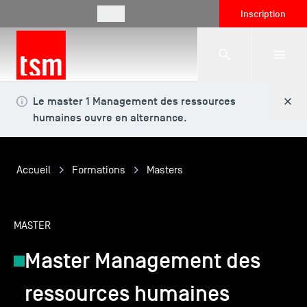
FR
Inscription
Le master 1 Management des ressources
L'école
humaines ouvre en alternance.
Formations
Accueil
Formations
Masters
Vie étudiante
MASTER
Master Management des
Entreprises
ressources humaines
International