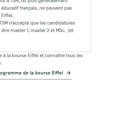
rits à TSM, ou plus généralement
 éducatif français, ne peuvent pas
Eiffel.
 TSM n’accepte que les candidatures
 dire master 1, master 2 et MSc. (et
.
e à la bourse Eiffel et connaître tous les
.
rogramme de la bourse Eiffel