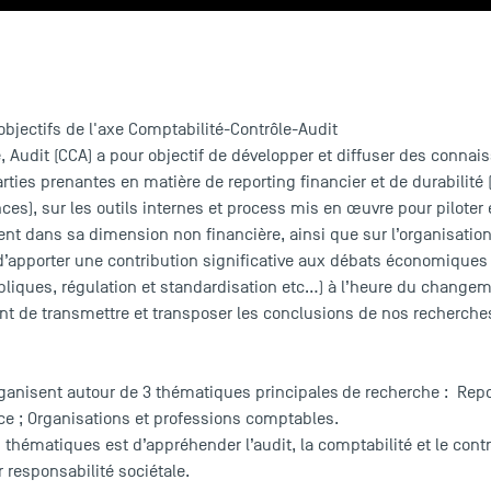
 objectifs de l'axe Comptabilité-Contrôle-Audit
e, Audit (CCA) a pour objectif de développer et diffuser des conna
arties prenantes en matière de reporting financier et de durabilit
s), sur les outils internes et process mis en œuvre pour piloter 
nt dans sa dimension non financière, ainsi que sur l’organisatio
 d’apporter une contribution significative aux débats économiques (
iques, régulation et standardisation etc…) à l’heure du changeme
lement de transmettre et transposer les conclusions de nos recherc
rganisent autour de 3 thématiques principales
de recherche : Repor
ce ; Organisations et professions comptables.
hématiques est d’appréhender l’audit, la comptabilité et le contr
ur responsabilité sociétale.