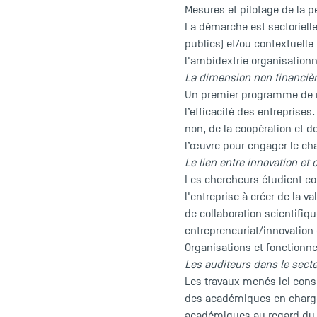
Mesures et pilotage de la 
La démarche est sectoriell
publics) et/ou contextuelle
l'ambidextrie organisationn
La dimension non financièr
Un premier programme de re
l’efficacité des entreprise
non, de la coopération et de
l’œuvre pour engager le ch
Le lien entre innovation et 
Les chercheurs étudient co
l'entreprise à créer de la v
de collaboration scientifiqu
entrepreneuriat/innovatio
Organisations et fonction
Les auditeurs dans le sec
Les travaux menés ici consi
des académiques en charge 
académiques au regard du pr