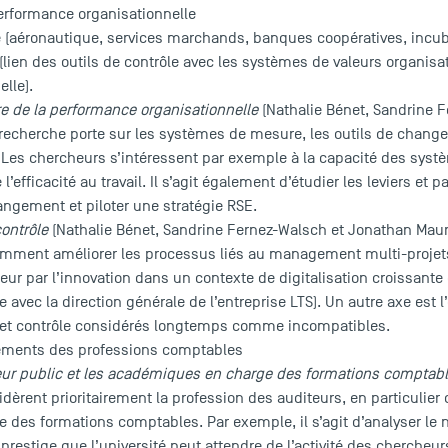
performance organisationnelle
e (aéronautique, services marchands, banques coopératives, incuba
 (lien des outils de contrôle avec les systèmes de valeurs organisa
elle).
e de la performance organisationnelle
(Nathalie Bénet, Sandrine 
cherche porte sur les systèmes de mesure, les outils de changeme
s. Les chercheurs s’intéressent par exemple à la capacité des syst
 l’efficacité au travail. Il s’agit également d’étudier les leviers et
angement et piloter une stratégie RSE.
contrôle
(Nathalie Bénet, Sandrine Fernez-Walsch et Jonathan Maur
mment améliorer les processus liés au management multi-projets 
aleur par l’innovation dans un contexte de digitalisation croissante 
e avec la direction générale de l’entreprise LTS). Un autre axe est
n et contrôle considérés longtemps comme incompatibles.
nements des professions comptables
teur public et les académiques en charge des formations comptab
dèrent prioritairement la profession des auditeurs, en particulier 
des formations comptables. Par exemple, il s’agit d’analyser le
estige que l’université peut attendre de l’activité des chercheu