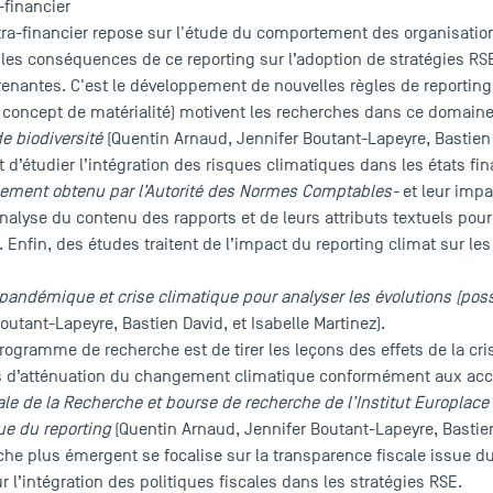
-financier
xtra-financier repose sur l'étude du comportement des organisatio
 les conséquences de ce reporting sur l’adoption de stratégies RSE,
renantes. C'est le développement de nouvelles règles de reporting 
e concept de matérialité) motivent les recherches dans ce domaine
de biodiversité
(Quentin Arnaud, Jennifer Boutant-Lapeyre, Bastien 
it d’étudier l’intégration des risques climatiques dans les états 
cement obtenu par l’Autorité des Normes Comptables-
et leur impa
’analyse du contenu des rapports et de leurs attributs textuels po
 Enfin, des études traitent de l’impact du reporting climat sur les
 pandémique et crise climatique pour analyser les évolutions (pos
outant-Lapeyre, Bastien David, et Isabelle Martinez).
programme de recherche est de tirer les leçons des effets de la 
s d’atténuation du changement climatique conformément aux acco
le de la Recherche et bourse de recherche de l’Institut Europlace
ue du reporting
(Quentin Arnaud, Jennifer Boutant-Lapeyre, Bastien 
he plus émergent se focalise sur la transparence fiscale issue du
r l’intégration des politiques fiscales dans les stratégies RSE.