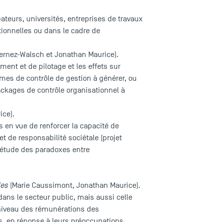
teurs, universités, entreprises de travaux
tionnelles ou dans le cadre de
Fernez-Walsch et Jonathan Maurice).
nt et de pilotage et les effets sur
èmes de contrôle de gestion à générer, ou
 packages de contrôle organisationnel à
ice).
en vue de renforcer la capacité de
et de responsabilité sociétale (projet
 l’étude des paradoxes entre
les
(Marie Caussimont, Jonathan Maurice).
dans le secteur public, mais aussi celle
 niveau des rémunérations des
rs, en réponse à leurs préoccupations