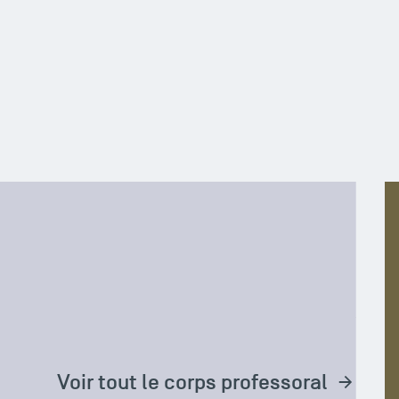
UTANT LAPEYRE
M
érences
Ma
Voir tout le corps professoral