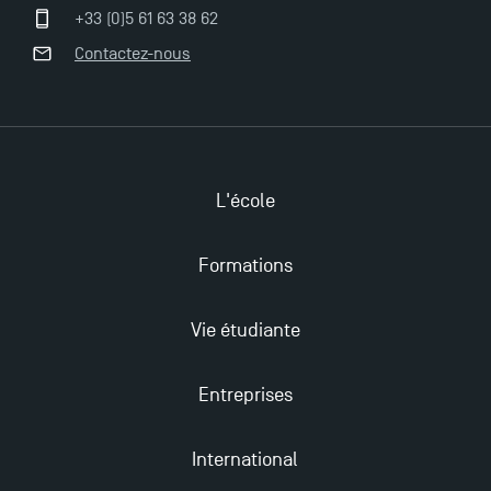
+33 (0)5 61 63 38 62
Contactez-nous
Ouverture des candidatures en Master pour 2024-
2025
Trouvez votre Master pour l’année 2024-2025
L'école
Candidatez en Licence 2 et Licence 3 pour l’année
2024-2025 à TSM !
Formations
Les Masters de TSM récompensés au classement
Vie étudiante
Eduniversal
Entreprises
Mobilité sortante
International