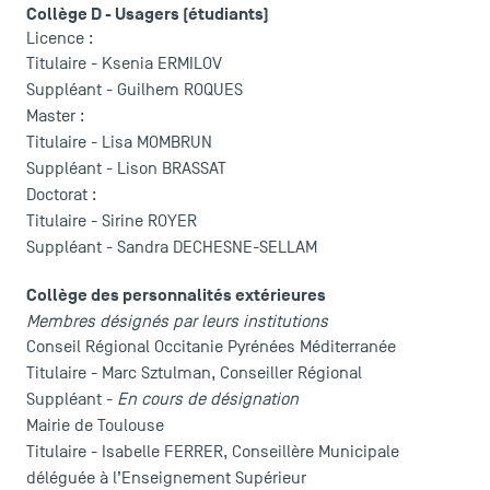
Collège D - Usagers (étudiants)
Licence :
Titulaire - Ksenia ERMILOV
Suppléant - Guilhem ROQUES
Master :
Titulaire - Lisa MOMBRUN
Suppléant - Lison BRASSAT
LES INDISPENSABLES
Doctorat :
Titulaire - Sirine ROYER
Le corps professoral
Suppléant - Sandra DECHESNE-SELLAM
Campus tour
Accréditations
Collège des personnalités extérieures
Membres désignés par leurs institutions
Conseil Régional Occitanie Pyrénées Méditerranée
Titulaire - Marc Sztulman, Conseiller Régional
Suppléant -
En cours de désignation
Mairie de Toulouse
Titulaire - Isabelle FERRER, Conseillère Municipale
déléguée à l’Enseignement Supérieur