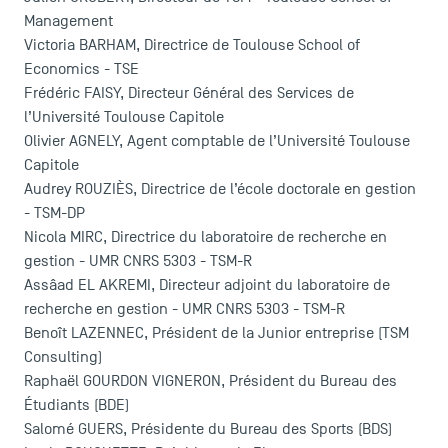
Management
Victoria BARHAM, Directrice de Toulouse School of
Economics - TSE
Frédéric FAISY, Directeur Général des Services de
l’Université Toulouse Capitole
Olivier AGNELY, Agent comptable de l’Université Toulouse
Capitole
Audrey ROUZIÈS, Directrice de l’école doctorale en gestion
- TSM-DP
ACCÈS DIRECTS
Nicola MIRC, Directrice du laboratoire de recherche en
gestion - UMR CNRS 5303 - TSM-R
Actualités
Assâad EL AKREMI, Directeur adjoint du laboratoire de
Agenda
recherche en gestion - UMR CNRS 5303 - TSM-R
Recrutement
Benoît LAZENNEC, Président de la Junior entreprise (TSM
Brochures
Consulting)
Logos et identité graphique
Raphaël GOURDON VIGNERON, Président du Bureau des
Presse
Étudiants (BDE)
FAQ
Salomé GUERS, Présidente du Bureau des Sports (BDS)