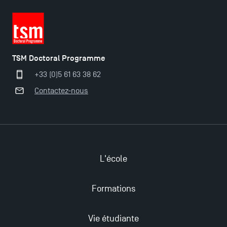
TSM obtient la prestigieuse accréditation EQUIS en
2023 !
Derniers jours pour candidater aux formations
TSM Doctoral Programme
professionnelles en alternance à TSM !
+33 (0)5 61 63 38 62
Contactez-nous
Nouvelles formations à Toulouse School of
Management pour 2025 : des opportunités encore
plus enrichissantes
L'école
Formations
Vie étudiante