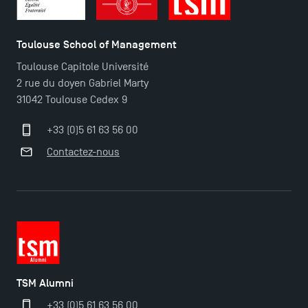
TSM Éducation
Toulouse School of Management
Toulouse Capitole Université
TSM-Research
2 rue du doyen Gabriel Marty
31042 Toulouse Cedex 9
+33 (0)5 61 63 56 00
TSM Doctoral Programme
Contactez-nous
TSM Alumni
+33 (0)5 61 63 56 00