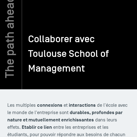
TSM-Research
Collaborer avec
TSM Doctoral Programme
Toulouse School of
Alumni
Management
connexions
interactions
Les multiples
et
de l'école avec
durables, profondes par
le monde de l'entreprise sont
nature et mutuellement enrichissantes
dans leurs
Etablir ce lien
effets.
entre les entreprises et les
étudiants, pour pouvoir répondre aux besoins de chacun