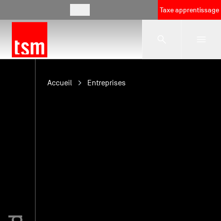
FR
Taxe apprentissage
L'école
Accueil
Entreprises
Formations
Vie étudiante
Entreprises
International