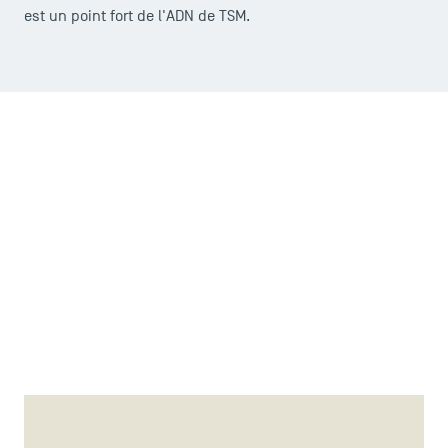
est un point fort de l'ADN de TSM.
LES INDISPENSABLES
Le corps professoral
Campus tour
Accréditations
Projet de recherche