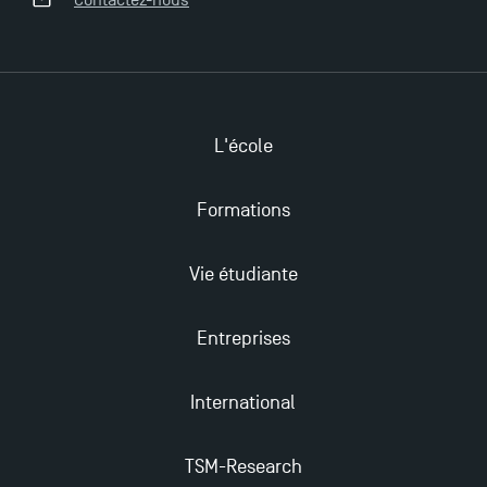
Contactez-nous
Programme et le Master Finance en décembre
2025 !
Ouverture des candidatures en Master pour 2024-
2025
L'école
Formations
Trouvez votre Master pour l’année 2024-2025
Vie étudiante
Candidatez en Licence 2 et Licence 3 pour l’année
2024-2025 à TSM !
Entreprises
Les Masters de TSM récompensés au classement
International
Eduniversal
TSM-Research
Mobilité sortante