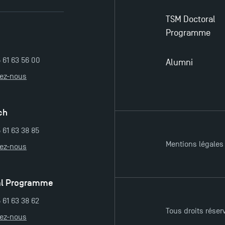
TSM Doctoral
Programme
5 61 63 56 00
Alumni
tez-nous
ch
 61 63 38 85
Mentions légales
tez-nous
al Programme
 61 63 38 62
Tous droits réser
tez-nous