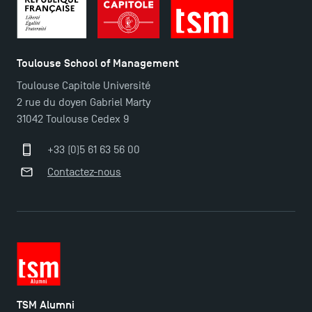
Toulouse School of Management
Toulouse Capitole Université
2 rue du doyen Gabriel Marty
31042 Toulouse Cedex 9
Ouverture des candidatures pour le Doctoral
+33 (0)5 61 63 56 00
Programme et le Master Finance en décembre
2025 !
Contactez-nous
Ouverture des candidatures en Master pour 2024-
2025
Trouvez votre Master pour l’année 2024-2025
TSM Alumni