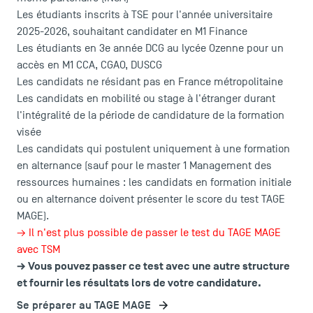
Les étudiants inscrits à TSE pour l'année universitaire
2025-2026, souhaitant candidater en M1 Finance
Les étudiants en 3e année DCG au lycée Ozenne pour un
accès en M1 CCA, CGAO, DUSCG
Les candidats ne résidant pas en France métropolitaine
LES INDISPENSABLES
Les candidats en mobilité ou stage à l'étranger durant
l'intégralité de la période de candidature de la formation
Le corps professoral
visée
Campus tour
Les candidats qui postulent uniquement à une formation
Accréditations
en alternance (sauf pour le master 1 Management des
ressources humaines : les candidats en formation initiale
ou en alternance doivent présenter le score du test TAGE
MAGE).
→ Il n'est plus possible de passer le test du TAGE MAGE
avec TSM
→ Vous pouvez passer ce test avec
une autre structure
et fournir les résultats lors de votre candidature.
Se préparer au TAGE MAGE