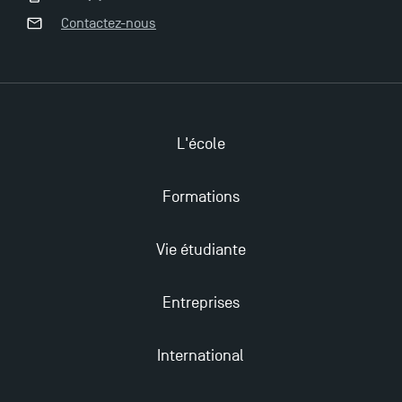
professionnelles en alternance à TSM !
Contactez-nous
Nouvelles formations à Toulouse School of
Management pour 2025 : des opportunités encore
plus enrichissantes
L'école
Formations
Vie étudiante
Entreprises
International