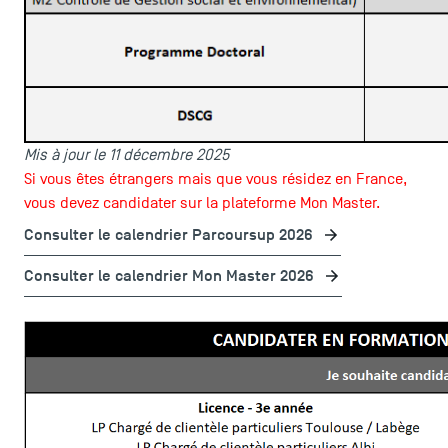
Mis à jour le 11 décembre 2025
ACCÈS DIRECTS
Si vous êtes étrangers mais que vous résidez en France,
Actualités
vous devez candidater sur la plateforme Mon Master.
Agenda
Consulter le calendrier Parcoursup 2026
Recrutement
Consulter le calendrier Mon Master 2026
Brochures
Logos et identité graphique
Presse
FAQ
Contact
Plans et accès à TSM