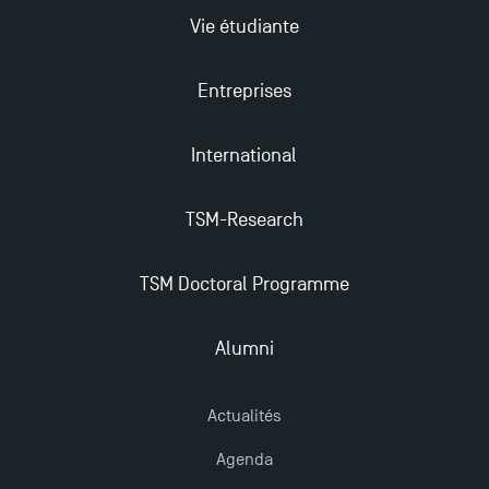
Vie étudiante
Nouvelles formations à Toulouse School of
Management pour 2025 : des opportunités encore
Entreprises
plus enrichissantes
International
TSM-Research
TSM Doctoral Programme
Alumni
Actualités
Agenda