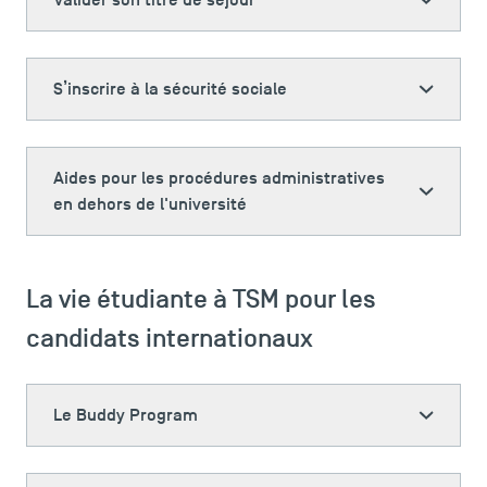
Valider son titre de séjour
S’inscrire à la sécurité sociale
ACCÈS DIRECTS
Aides pour les procédures administratives
en dehors de l'université
Actualités
Agenda
Recrutement
La vie étudiante à TSM pour les
Brochures
Logos et identité graphique
candidats internationaux
Presse
FAQ
Contact
Le Buddy Program
Plans et accès à TSM