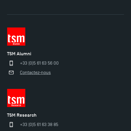
Ouverture des candidatures pour le Doctoral
TSM Alumni
Programme et le Master Finance en décembre
+33 (0)5 61 63 56 00
2025 !
Contactez-nous
Ouverture des candidatures en Master pour 2024-
2025
Trouvez votre Master pour l’année 2024-2025
TSM Research
+33 (0)5 61 63 38 85
Candidatez en Licence 2 et Licence 3 pour l’année