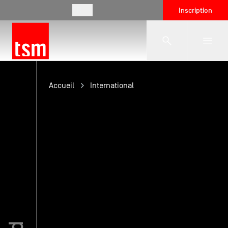
FR
Inscription
L'école
Accueil
International
Formations
Vie étudiante
Entreprises
International