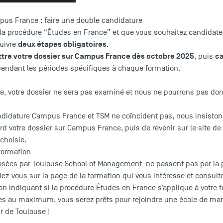
us France : faire une double candidature
 la procédure “Études en France” et que vous souhaitez candidate
deux étapes obligatoires
suivre
.
tre votre dossier sur Campus France dès octobre 2025
ca
, puis
pendant les périodes spécifiques à chaque formation.
, votre dossier ne sera pas examiné et nous ne pourrons pas donn
idature Campus France et TSM ne coïncident pas, nous insistons s
d votre dossier sur Campus France, puis de revenir sur le site de
choisie.
e formation
posées par Toulouse School of Management ne passent pas par la
ndez-vous sur la page de la formation qui vous intéresse et consult
ion indiquant si la procédure Études en France s’applique à votre 
es au maximum, vous serez prêts pour rejoindre une école de m
r de Toulouse !