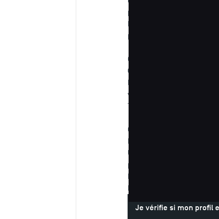
essentiel pour vous de sav
pour certains pays hors Un
La campagne de dépôt de do
pour vérifier si vous êtes 
Qu’est-ce que Campus Fra
Campus France
est la plat
France. Elle permet de cré
visa étudiant et de consult
Toutes les démarches se fon
Qui doit passer par Campu
La procédure concerne uni
Union Européenne. Si vous ê
postuler à TSM ou à tout au
Pour savoir si vous résidez
France.
Je vérifie si mon profil