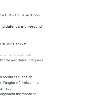
r à TSM – Toulouse School
ndidater dans un second
er suite à votre
ur le fait qu’il est
 l’école aux dates indiquées
 procédure Études en
ez l’onglet « Admission ».
formation.
anagement innovante et