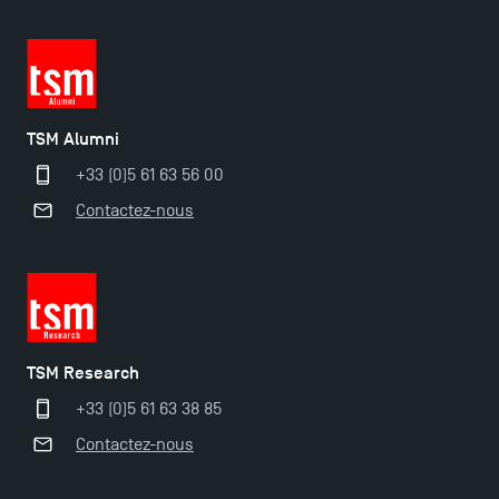
TSM Alumni
+33 (0)5 61 63 56 00
Contactez-nous
Ouverture des candidatures pour le Doctoral
Programme et le Master Finance en décembre
TSM Research
2025 !
+33 (0)5 61 63 38 85
Contactez-nous
Ouverture des candidatures en Master pour 2024-
2025