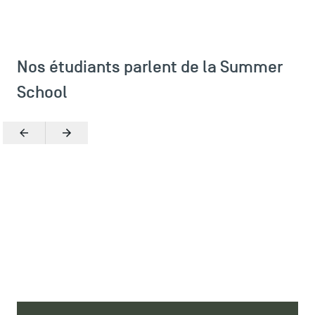
Plans et accès à TSM
Nos étudiants parlent de la Summer
School
Précédent
Suivant
Zoomer