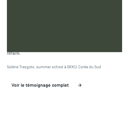
Partir à l'étranger est vraiment quelque chose d'unique,
surtout quand on décide de partir seul. J'ai énormément
aimé ce pays tant pour ses décors que pour sa culture.
Devoir suivre des cours là-bas à aussi été un challenge
que je ne regrette pas d'avoir fait. On aurait dit un campus
américain tellement c'était grand ! Je retournerai d'ailleurs
bien volontiers à l'école si j'avais l'opportunité de le
refaire.
Solène Tresgots, summer school à SKKU, Corée du Sud
Voir le témoignage complet