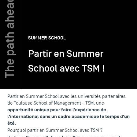
TSM-Research
SUMMER SCHOOL
TSM Doctoral Programme
Partir en Summer
Alumni
School avec TSM !
Partir en Summer School avec les universités partenaires
de Toulouse School of Management - TSM, une
opportunité unique pour faire l’expérience de
l’international dans un cadre académique le temps d’un
été
.
Pourquoi partir en Summer School avec TSM ?