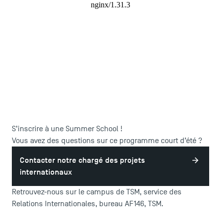
ACCÈS DIRECTS
Actualités
S’inscrire à une Summer School !
Agenda
Vous avez des questions sur ce programme court d’été ?
Recrutement
Contacter notre chargé des projets
Brochures
internationaux
Logos et identité graphique
Retrouvez-nous sur le campus de TSM, service des
Presse
Relations Internationales, bureau AF146, TSM.
FAQ
Contact