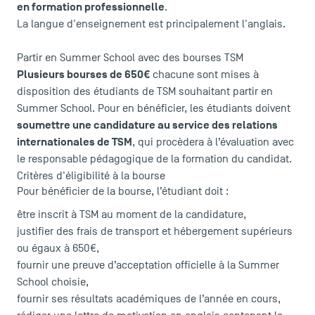
en formation professionnelle
.
La langue d'enseignement est principalement l'anglais.
Partir en Summer School avec des bourses TSM
Plusieurs bourses de 650€
chacune sont mises à
disposition des étudiants de TSM souhaitant partir en
Summer School. Pour en bénéficier, les étudiants doivent
LES INDISPENSABLES
soumettre une candidature au service des relations
internationales de TSM
, qui procèdera à l’évaluation avec
Le corps professoral
le responsable pédagogique de la formation du candidat.
Campus tour
Critères d'éligibilité à la bourse
Accréditations
Pour bénéficier de la bourse, l’étudiant doit :
être inscrit à TSM au moment de la candidature,
justifier des frais de transport et hébergement supérieurs
ou égaux à 650€,
fournir une preuve d’acceptation officielle à la Summer
School choisie,
fournir ses résultats académiques de l’année en cours,