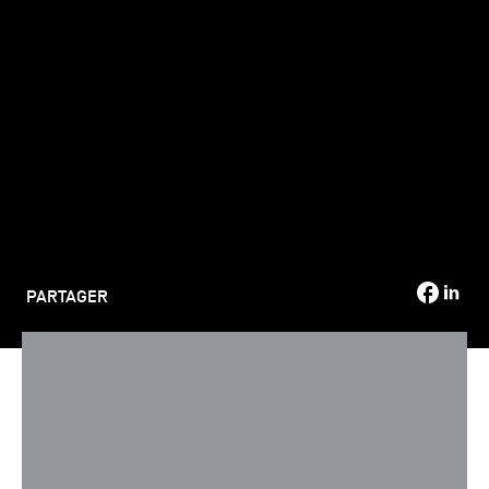
TSM-Research
TSM Doctoral Programme
Alumni
PARTAGER