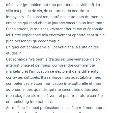
découvrir (probablement trop pour tous les visiter !). La
ville est pleine de vie, de culture et de nourriture
incroyable. J’ai aussi rencontré des étudiants du monde
entier, ce qui rend chaque journée encore plus inspirante.
ACCÈS DIRECTS
Globalement, je me sens vraiment heureuse et épanouie
ici. Cette expérience m’a énormément apporté, tant sur le
Actualités
plan personnel qu’académique.
Agenda
En quoi cet échange va-t-il bénéficier à la suite de tes
Recrutement
études ?
Brochures
Cet échange m’a permis d’aiguiser une véritable vision
Logos et identité graphique
internationale et de mieux comprendre comment le
Presse
marketing et l’innovation se déploient dans différents
contextes culturels. Il a renforcé mon adaptabilité, mes
FAQ
compétences en communication interculturelle et mon
Contact
autonomie, des qualités qui me seront très utiles pour
Plans et accès à TSM
mon stage de six mois à venir et pour ma future carrière
en marketing international.
Au-delà de l’aspect professionnel, j’ai énormément appris