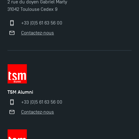
2 rue du doyen Gabriel Marty
31042 Toulouse Cedex 9
+33 (0)5 61 63 56 00
Ouverture des candidatures pour le Doctoral
Contactez-nous
Programme et le Master Finance en décembre
2025 !
Ouverture des candidatures en Master pour 2024-
2025
Trouvez votre Master pour l’année 2024-2025
TSM Alumni
+33 (0)5 61 63 56 00
Candidatez en Licence 2 et Licence 3 pour l’année
Contactez-nous
2024-2025 à TSM !
Les Masters de TSM récompensés au classement