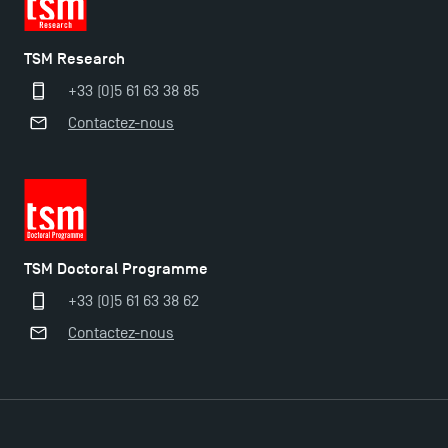
Eduniversal
TSM Research
Mobilité sortante
+33 (0)5 61 63 38 85
Contactez-nous
Les meilleurs mémoires du M2 Comptabilité
récompensés
TSM obtient la prestigieuse accréditation EQUIS en
2023 !
TSM Doctoral Programme
+33 (0)5 61 63 38 62
Derniers jours pour candidater aux formations
Contactez-nous
professionnelles en alternance à TSM !
Nouvelles formations à Toulouse School of
Management pour 2025 : des opportunités encore