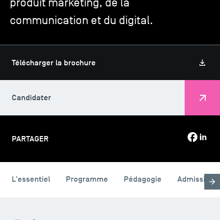
produit marketing, de la
communication et du digital.
TSM-Research
Télécharger la brochure
TSM Doctoral Programme
Candidater
Alumni
PARTAGER
L'essentiel
Programme
Pédagogie
Admission