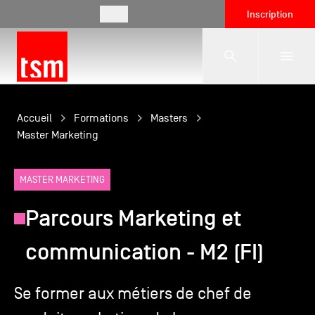
FR
Inscription
L'école
Accueil
Formations
Masters
Master Marketing
Formations
MASTER MARKETING
Parcours Marketing et
Vie étudiante
communication - M2 (FI)
Entreprises
Se former aux métiers de chef de
International