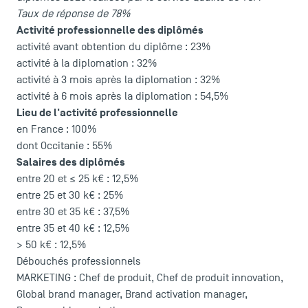
Taux de réponse de 78%
Activité professionnelle des diplômés
activité avant obtention du diplôme : 23%
activité à la diplomation : 32%
activité à 3 mois après la diplomation : 32%
LES INDISPENSABLES
activité à 6 mois après la diplomation : 54,5%
Lieu de l'activité professionnelle
Le corps professoral
en France : 100%
Campus tour
dont Occitanie : 55%
Accréditations
Salaires des diplômés
entre 20 et ≤ 25 k€ : 12,5%
entre 25 et 30 k€ : 25%
entre 30 et 35 k€ : 37,5%
entre 35 et 40 k€ : 12,5%
> 50 k€ : 12,5%
Débouchés professionnels
MARKETING : Chef de produit, Chef de produit innovation,
Global brand manager, Brand activation manager,