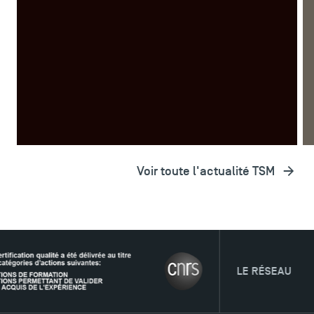
Fermeture estivale de TSM
Ou
po
A LA UNE
FORMATIONS
MASTER
LICENCE
A
Voir toute l'actualité TSM
LE RÉSEAU
TSM Éducation