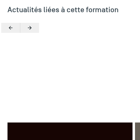
Actualités liées à cette formation
Précédent
Suivant
ARTICLE
22 JUIL 2026
AR