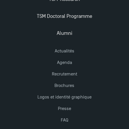
TSM Doctoral Programme
Nouvelles formations à Toulouse School of
Management pour 2025 : des opportunités encore
plus enrichissantes
Alumni
Actualités
Agenda
Recrutement
Brochures
Logos et identité graphique
Presse
FAQ