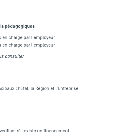
ais pédagogiques
s en charge par l'employeur
s en charge par l'employeur
us consulter
paux : l’État, la Région et l’Entreprise,
 vérifiant s’il existe un financement