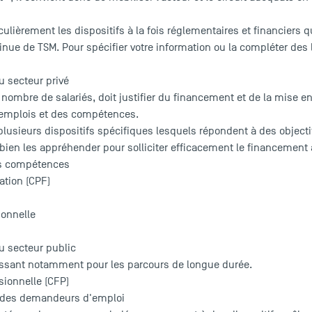
iculièrement les dispositifs à la fois réglementaires et financiers
tinue de TSM. Pour spécifier votre information ou la compléter des
u secteur privé
u nombre de salariés, doit justifier du financement et de la mise e
s emplois et des compétences.
lusieurs dispositifs spécifiques lesquels répondent à des object
de bien les appréhender pour solliciter efficacement le financement
s compétences
tion (CPF)
ionnelle
u secteur public
ressant notamment pour les parcours de longue durée.
ionnelle (CFP)
t des demandeurs d'emploi