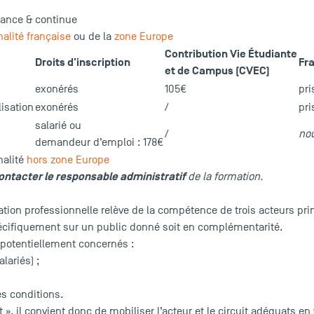
rnance & continue
nalité française
ou de la
zone Europe
Contribution Vie Étudiante
Droits d'inscription
Fr
et de Campus (CVEC)
exonérés
105€
pri
lisation
exonérés
/
pri
salarié ou
/
no
demandeur d’emploi : 178€
nalité
hors zone Europe
ontacter le responsable administratif
de la formation.
ion professionnelle relève de la compétence de trois acteurs princi
écifiquement sur un public donné soit en complémentarité.
 potentiellement concernés :
alariés) ;
es conditions.
t », il convient donc de mobiliser l’acteur et le circuit adéquats en