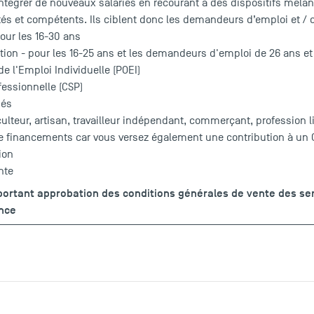
d’intégrer de nouveaux salariés en recourant à des dispositifs mêla
és et compétents. Ils ciblent donc les demandeurs d’emploi et / o
our les 16-30 ans
tion - pour les 16-25 ans et les demandeurs d'emploi de 26 ans et
de l'Emploi Individuelle (POEI)
fessionnelle (CSP)
iés
culteur, artisan, travailleur indépendant, commerçant, profession 
de financements car vous versez également une contribution à un O
ion
nte
 portant approbation des conditions générales de vente des se
ance