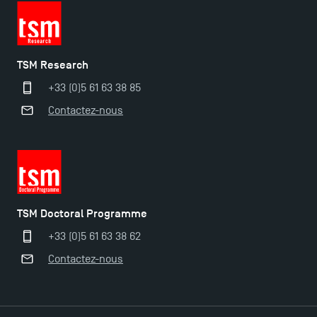
Trouvez votre Master pour l’année 2024-2025
TSM Research
Candidatez en Licence 2 et Licence 3 pour l’année
+33 (0)5 61 63 38 85
2024-2025 à TSM !
Contactez-nous
Les Masters de TSM récompensés au classement
Eduniversal
Mobilité sortante
TSM Doctoral Programme
+33 (0)5 61 63 38 62
Les meilleurs mémoires du M2 Comptabilité
Contactez-nous
récompensés
TSM obtient la prestigieuse accréditation EQUIS en