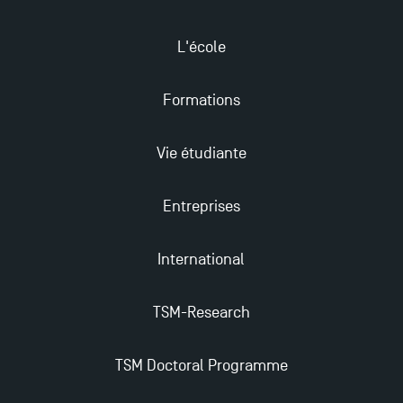
2023 !
L'école
Derniers jours pour candidater aux formations
professionnelles en alternance à TSM !
Formations
Nouvelles formations à Toulouse School of
Vie étudiante
Management pour 2025 : des opportunités encore
plus enrichissantes
Entreprises
International
TSM-Research
TSM Doctoral Programme