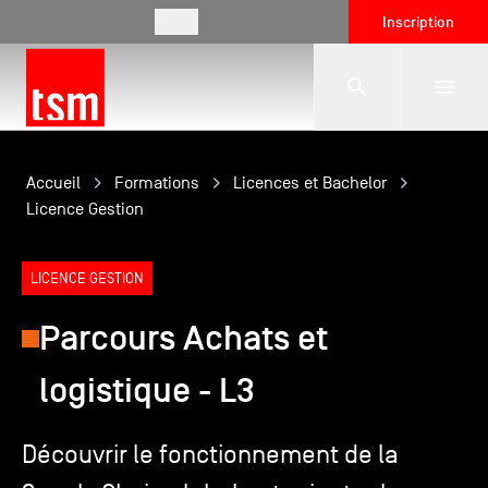
FR
Inscription
L'école
Accueil
Formations
Licences et Bachelor
Licence Gestion
Formations
LICENCE GESTION
Parcours Achats et
Vie étudiante
logistique - L3
Entreprises
Découvrir le fonctionnement de la
International