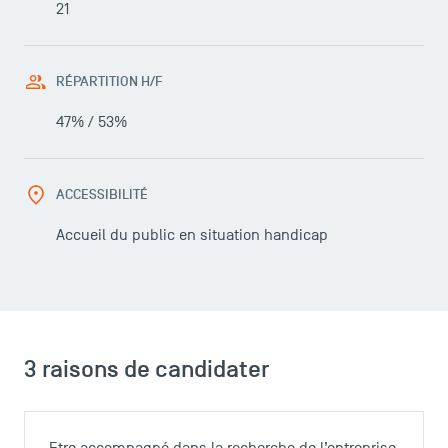
21
RÉPARTITION H/F
47% / 53%
ACCESSIBILITÉ
Accueil du public en situation handicap
3 raisons de candidater
LES INDISPENSABLES
Le corps professoral