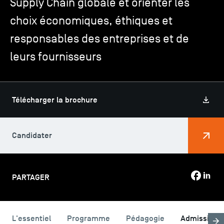
Supply Chain globale et orienter les
choix économiques, éthiques et
TSM-Research
responsables des entreprises et de
leurs fournisseurs
TSM Doctoral Programme
Télécharger la brochure
Alumni
Candidater
PARTAGER
L'essentiel
Programme
Pédagogie
Admission