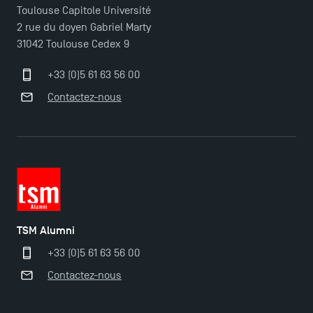
Toulouse Capitole Université
2 rue du doyen Gabriel Marty
31042 Toulouse Cedex 9
+33 (0)5 61 63 56 00
Contactez-nous
Ouverture des candidatures pour le Doctoral
Programme et le Master Finance en décembre
TSM Alumni
2025 !
+33 (0)5 61 63 56 00
Contactez-nous
Ouverture des candidatures en Master pour 2024-
2025