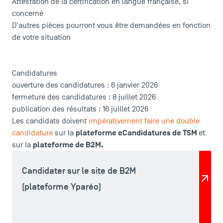
Attestation de la certification en langue française, si
concerné
D'autres pièces pourront vous être demandées en fonction
de votre situation
Candidatures
ouverture des candidatures : 6 janvier 2026
fermeture des candidatures : 8 juillet 2026
ACCÈS DIRECTS
publication des résultats : 16 juillet 2026
Les candidats doivent
impérativement faire une double
Actualités
plateforme eCandidatures de TSM
candidature
sur la
et
Agenda
plateforme de B2M.
sur la
Recrutement
Brochures
Candidater sur le site de B2M
Logos et identité graphique
(plateforme Yparéo)
Presse
FAQ
Contact