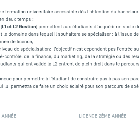
ne formation universitaire accessible dès l’obtention du baccalaur
 en deux temps :
L1 et L2 Gestion
(
) permettent aux étudiants d’acquérir un socle
 le domaine dans lequel il souhaitera se spécialiser ; à l’issue de
née de licence,
niveau de spécialisation; l’objectif n’est cependant pas l’entrée s
-contrôle, de la finance, du marketing, de la stratégie ou des res
tudiants qui ont validé la L2 entrent de plein droit dans le parcou
onçue pour permettre à l’étudiant de construire pas à pas son par
qui lui permettra de faire un choix éclairé pour son parcours de sp
E ANNÉE
LICENCE 2ÈME ANNÉE