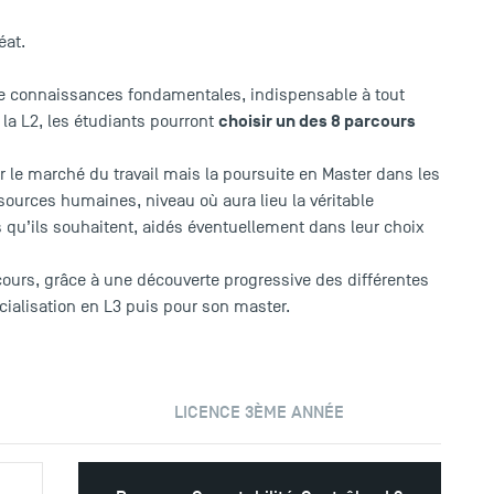
éat.
 de connaissances fondamentales, indispensable à tout
choisir un des 8 parcours
 la L2, les étudiants pourront
ur le marché du travail mais la poursuite en Master dans les
sources humaines, niveau où aura lieu la véritable
rs qu’ils souhaitent, aidés éventuellement dans leur choix
cours, grâce à une découverte progressive des différentes
écialisation en L3 puis pour son master.
LICENCE 3ÈME ANNÉE