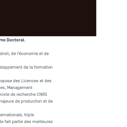
enan
Hugues
(TSM),
di afin de préciser les
, l’encadrement
e datant de juin 2017 et qui
me Doctoral
.
droit, de l’économie et de
.
veloppement de la formation
ropose des Licences et des
ines, Management
té mixte de recherche CNRS
majeure de production et de
rnationale, triple
e fait partie des meilleures