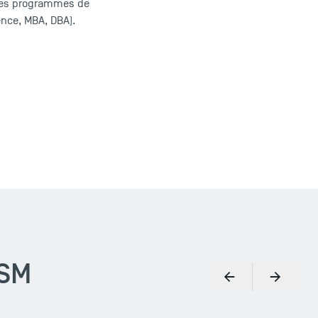
 des programmes de
ence, MBA, DBA).
TSM
Précédent
Suivant