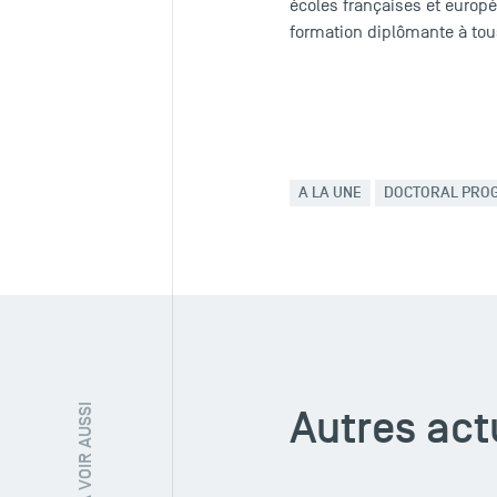
écoles françaises et euro
formation diplômante à tous
A LA UNE
DOCTORAL PRO
Autres act
À VOIR AUSSI