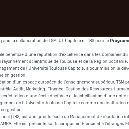
Hervé P
e l’Ecole Doctorale en Sciences de Gestion à TSM ainsi que
muel Fosso-Wamb
Stéphanie Lavigne
a et
(TBS) se sont réunis lun
entre les institutions dans la promotion, l’animation pédagogique
tifs d’insertion professionnelle du Programme.
 institutions ont signé une convention qui renouvelle la précédent
Program
q ans la collaboration de TSM, UT Capitole et TBS pour le
ole bénéficie d’une réputation d’excellence dans les domaines du 
au rayonnement scientifique de Toulouse et de la Région Occitanie
anagement de l’Université Toulouse Capitole, a pour mission le dé
he en gestion.
éation d’un espace européen de l'enseignement supérieur, TSM p
ontrôle-Audit, Marketing, Finance, Gestion des Ressources Huma
L’accréditation d’une école doctorale et la labellisation d’une uni
gement de l’Université Toulouse Capitole comme une institution 
 en gestion.
chool (TBS) est une grande école de Management de réputation inte
AMBA. Elle est présente sur 5 campus en France et à l’étranger. Ell