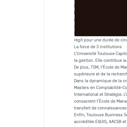
Marion Fortin, Directrice d
Kenfack
Sa
(UT Capitole) ,
modalités de collaboration 
scientifique et les disposi
Les représentants des trois
régit pour une durée de cin
La force de 3 institutions
L’Université Toulouse Capit
la gestion. Elle contribue 
De plus, TSM, l’École de M
supérieure et de la recherc
Dans la dynamique de la cr
Masters en Comptabilité-C
International et Stratégie. 
consacrent l’École de Mana
transfert de connaissances
Enfin, Toulouse Business S
accréditée EQUIS, AACSB et 