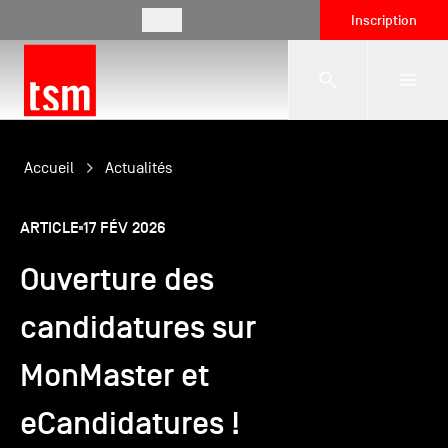
FR
Inscription
L'école
Accueil
Actualités
ARTICLE
17 FÉV 2026
Formations
Ouverture des
Vie étudiante
candidatures sur
MonMaster et
Entreprises
eCandidatures !
International