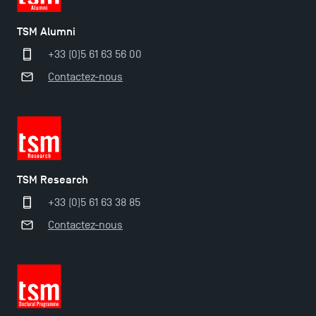
TSM Alumni
+33 (0)5 61 63 56 00
Contactez-nous
Ouverture des candidatures pour le Doctoral
Programme et le Master Finance en décembre
2025 !
TSM Research
Ouverture des candidatures en Master pour 2024-
+33 (0)5 61 63 38 85
2025
Contactez-nous
Trouvez votre Master pour l’année 2024-2025
Candidatez en Licence 2 et Licence 3 pour l’année
2024-2025 à TSM !