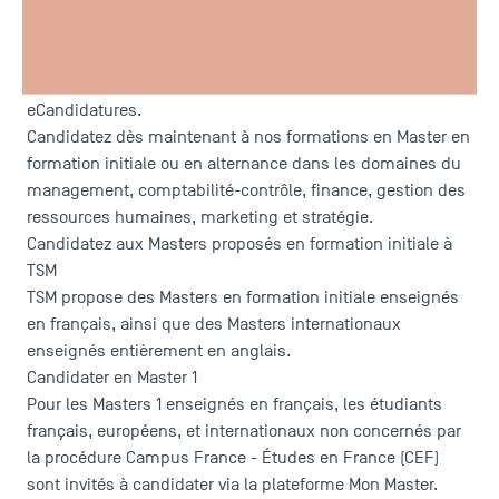
Vous êtes titulaire d’une licence et vous souhaitez vous
inscrire à un Master ou bien continuer sur un Master 2 ?
Les candidatures en Master 1 et Master 2 à TSM ouvrent ce
17 février 2026, sur les plateformes Mon Master et
eCandidatures.
Candidatez dès maintenant à nos formations en Master en
formation initiale ou en alternance dans les domaines du
management, comptabilité-contrôle, finance, gestion des
ressources humaines, marketing et stratégie.
Candidatez aux Masters proposés en formation initiale à
TSM
TSM propose des Masters en formation initiale enseignés
en français, ainsi que des Masters internationaux
enseignés entièrement en anglais.
Candidater en Master 1
Pour les Masters 1 enseignés en français, les étudiants
français, européens, et internationaux non concernés par
la procédure Campus France - Études en France (CEF)
sont invités à candidater via la plateforme
Mon Master
.