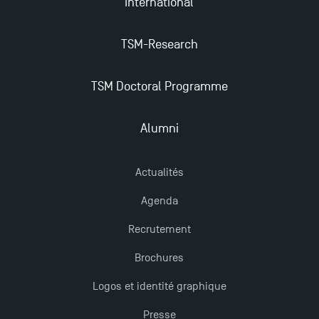
International
Nouvelles formations à Toulouse School of
Management pour 2025 : des opportunités encore
TSM-Research
plus enrichissantes
TSM Doctoral Programme
Alumni
Actualités
Agenda
Recrutement
Brochures
Logos et identité graphique
Presse