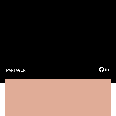
TSM-Research
TSM Doctoral Programme
Alumni
PARTAGER