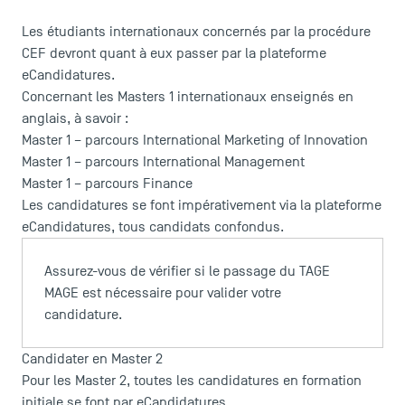
Les étudiants internationaux concernés par la procédure
CEF devront quant à eux passer par la plateforme
eCandidatures
.
Concernant les Masters 1 internationaux enseignés en
anglais, à savoir :
Master 1 – parcours International Marketing of Innovation
Master 1 – parcours International Management
Master 1 – parcours Finance
Les candidatures se font impérativement via la plateforme
LES INDISPENSABLES
eCandidatures
, tous candidats confondus.
Le corps professoral
Assurez-vous de vérifier si le passage du TAGE
Campus tour
MAGE est nécessaire pour valider votre
Accréditations
candidature.
Candidater en Master 2
Pour les Master 2, toutes les candidatures en formation
initiale se font par
eCandidatures
.