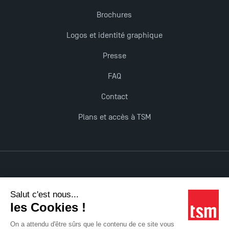
Brochures
Les meilleurs mémoires du M2 Comptabilité
récompensés
Logos et identité graphique
Presse
TSM obtient la prestigieuse accréditation EQUIS en
2023 !
FAQ
Contact
Derniers jours pour candidater aux formations
Plans et accès à TSM
professionnelles en alternance à TSM !
Nouvelles formations à Toulouse School of
Management pour 2025 : des opportunités encore
plus enrichissantes
Mentions légales
Accessibilité : non conforme