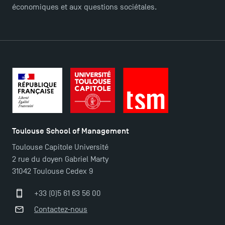
économiques et aux questions sociétales.
ACCÈS DIRECTS
Actualités
Agenda
Recrutement
Brochures
Logos et identité graphique
Presse
FAQ
Toulouse School of Management
Contact
Toulouse Capitole Université
Plans et accès à TSM
2 rue du doyen Gabriel Marty
31042 Toulouse Cedex 9
+33 (0)5 61 63 56 00
Contactez-nous