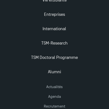
Vie étudiante
2025 !
Entreprises
Ouverture des candidatures en Master pour 2024-
2025
International
Trouvez votre Master pour l’année 2024-2025
TSM-Research
TSM Doctoral Programme
Candidatez en Licence 2 et Licence 3 pour l’année
2024-2025 à TSM !
Alumni
Les Masters de TSM récompensés au classement
Eduniversal
Actualités
Agenda
Mobilité sortante
Recrutement