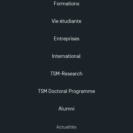
Formations
Mobilité sortante
Vie étudiante
Les meilleurs mémoires du M2 Comptabilité
récompensés
Entreprises
Derniers jours pour candidater aux formations
International
professionnelles en alternance à TSM !
TSM-Research
TSM obtient la prestigieuse accréditation EQUIS en
2023 !
TSM Doctoral Programme
Nouvelles formations à Toulouse School of
Alumni
Management pour 2025 : des opportunités encore
plus enrichissantes
Actualités