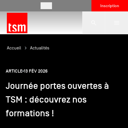
FR
Inscription
L'école
Accueil
Actualités
Formations
ARTICLE
13 FÉV 2026
Journée portes ouvertes à
Vie étudiante
TSM : découvrez nos
Entreprises
formations !
International