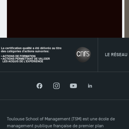
A
LE RÉSEAU
TSM Éducation
Facebook
Instagram
YouTube
LinkedIn
TSM-Research
Toulouse School of Management (TSM) est une école de
management publique française de premier plan