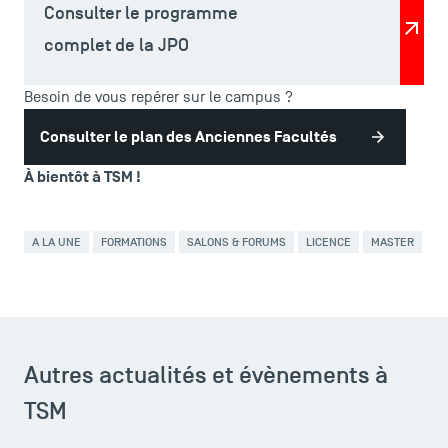
Consulter le programme
complet de la JPO
ACCÈS DIRECTS
Besoin de vous repérer sur le campus ?
Actualités
Consulter le plan des Anciennes Facultés
Agenda
Recrutement
À bientôt à TSM !
Brochures
Logos et identité graphique
A LA UNE
FORMATIONS
SALONS & FORUMS
LICENCE
MASTER
Presse
FAQ
Contact
Plans et accès à TSM
Autres actualités et évènements à
TSM