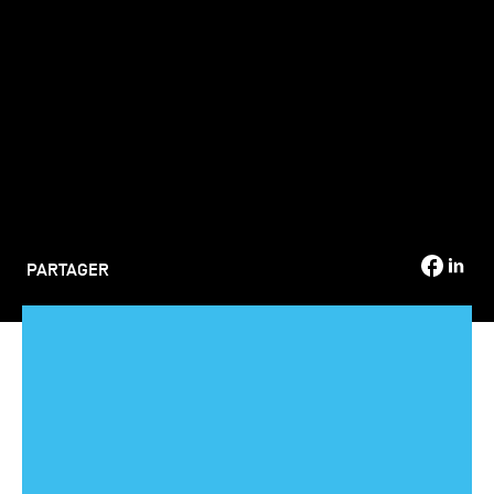
TSM-Research
TSM Doctoral Programme
Alumni
PARTAGER
Vous envisagez de poursuivre vos études dans le domaine