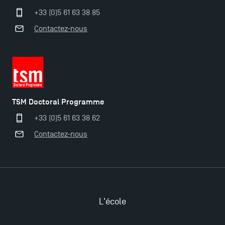
+33 (0)5 61 63 38 85
Ouverture des candidatures pour le Doctoral
Programme et le Master Finance en décembre
Contactez-nous
2025 !
Ouverture des candidatures en Master pour 2024-
2025
TSM Doctoral Programme
Trouvez votre Master pour l’année 2024-2025
+33 (0)5 61 63 38 62
Contactez-nous
Candidatez en Licence 2 et Licence 3 pour l’année
2024-2025 à TSM !
Les Masters de TSM récompensés au classement
L'école
Eduniversal