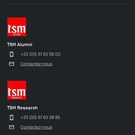
Ouverture des candidatures pour le Doctoral
TSM Alumni
Programme et le Master Finance en décembre
+33 (0)5 61 63 56 00
2025 !
Contactez-nous
Ouverture des candidatures en Master pour 2024-
2025
Trouvez votre Master pour l’année 2024-2025
TSM Research
+33 (0)5 61 63 38 85
Candidatez en Licence 2 et Licence 3 pour l’année
Contactez-nous
2024-2025 à TSM !