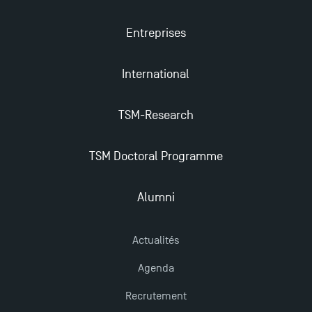
Nouvelles formations à Toulouse School of
Management pour 2025 : des opportunités encore
Entreprises
plus enrichissantes
International
TSM-Research
TSM Doctoral Programme
Alumni
Actualités
Agenda
Recrutement