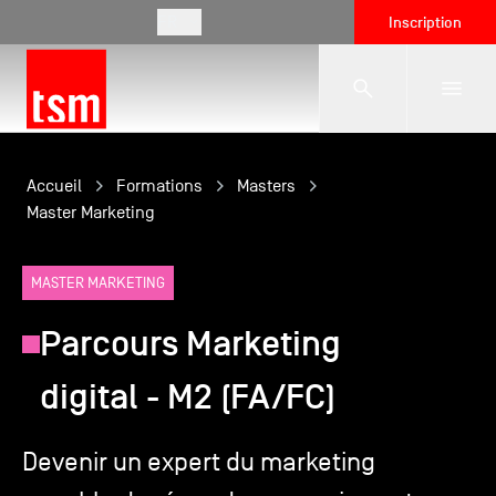
FR
Inscription
L'école
Accueil
Formations
Masters
Master Marketing
Formations
MASTER MARKETING
Parcours Marketing
Vie étudiante
digital - M2 (FA/FC)
Entreprises
Devenir un expert du marketing
International