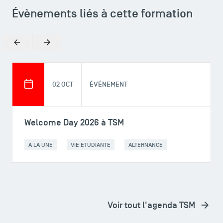
Évènements liés à cette formation
Précédent
Suivant
TSM Éducation
02 OCT
ÉVÉNEMENT
TSM-Research
Welcome Day 2026 à TSM
A LA UNE
VIE ÉTUDIANTE
ALTERNANCE
TSM Doctoral Programme
Voir tout l'agenda TSM