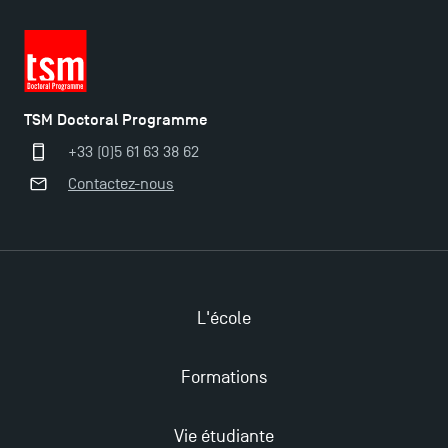
Les Masters de TSM récompensés au classement
Eduniversal
TSM Doctoral Programme
Mobilité sortante
+33 (0)5 61 63 38 62
Contactez-nous
Les meilleurs mémoires du M2 Comptabilité
récompensés
TSM obtient la prestigieuse accréditation EQUIS en
2023 !
L'école
Formations
Derniers jours pour candidater aux formations
professionnelles en alternance à TSM !
Vie étudiante