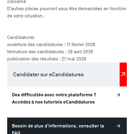
concerné
D'autres pièces pourront vous être demandées en fonction
de votre situation.
Candidatures
ACCÈS DIRECTS
ouverture des candidatures : 17 février 2026
fermeture des candidatures : 28 avril 2026
Actualités
publication des résultats : 27 mai 2026
Agenda
Recrutement
Candidater sur eCandidatures
Brochures
Logos et identité graphique
Presse
Des difficultés avec notre plateforme ?
FAQ
Accédez à nos tutoriels eCandidatures
Contact
Plans et accès à TSM
Besoin de plus d'informations, consulter la
FAQ