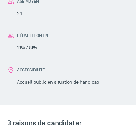
ÂGE MOYEN
24
RÉPARTITION H/F
19% / 81%
ACCESSIBILITÉ
Accueil public en situation de handicap
LES INDISPENSABLES
Le corps professoral
3 raisons de candidater
Campus tour