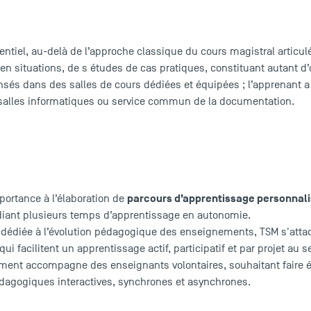
ntiel, au-delà de l’approche classique du cours magistral articulé
en situations, de s études de cas pratiques, constituant autant d
és dans des salles de cours dédiées et équipées ; l’apprenant a
: salles informatiques ou service commun de la documentation.
parcours d’apprentissage personnal
ortance à l’élaboration de
udiant plusieurs temps d’apprentissage en autonomie.
 dédiée à l’évolution pédagogique des enseignements, TSM s'atta
i facilitent un apprentissage actif, participatif et par projet au
ent accompagne des enseignants volontaires, souhaitant faire év
dagogiques interactives, synchrones et asynchrones.