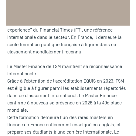
Sélectionné pour la troisième année consécutive, le Master
Finance de TSM - Toulouse School of Management,
composante de l'
Université Toulouse Capitole
se situe à la
49e place du classement “Masters in Finance pre-
experience" du Financial Times (FT)
, une référence
internationale dans le secteur. En France, il demeure la
seule formation publique française à figurer dans ce
classement mondialement reconnu.
Le Master Finance de TSM maintient sa reconnaissance
internationale
Grâce à l’obtention de l’accréditation EQUIS en 2023, TSM
est éligible à figurer parmi les établissements répertoriés
dans ce classement international. Le Master Finance
confirme à nouveau sa présence en 2026 à la
49e place
mondiale
.
Cette formation demeure l’un des rares masters en
finance en France entièrement enseigné en anglais, et
prépare ses étudiants à une carrière internationale. Le