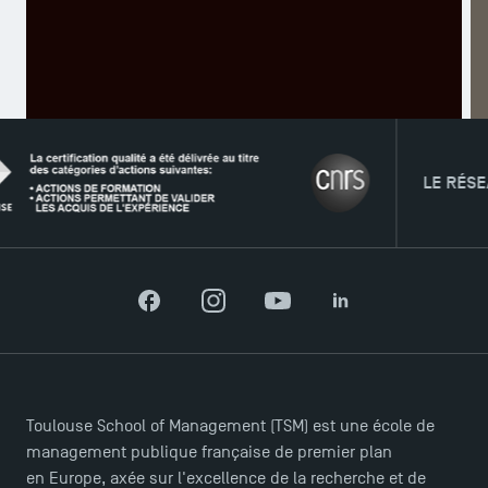
A
LE RÉSEAU
TSM Éducation
Facebook
Instagram
YouTube
LinkedIn
TSM-Research
Toulouse School of Management (TSM) est une école de
management publique française de premier plan
TSM Doctoral Programme
en Europe, axée sur l'excellence de la recherche et de