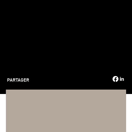
TSM-Research
TSM Doctoral Programme
Alumni
PARTAGER