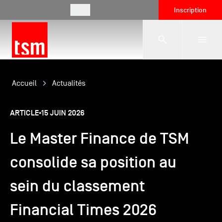
FR
Inscription
L'école
Accueil
Actualités
ARTICLE
15 JUIN 2026
Formations
Le Master Finance de TSM
Vie étudiante
consolide sa position au
sein du classement
Entreprises
Financial Times 2026
International