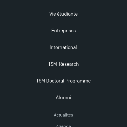
Mobilité sortante
Vie étudiante
Les meilleurs mémoires du M2 Comptabilité
récompensés
Entreprises
TSM obtient la prestigieuse accréditation EQUIS en
International
2023 !
TSM-Research
Derniers jours pour candidater aux formations
professionnelles en alternance à TSM !
TSM Doctoral Programme
Nouvelles formations à Toulouse School of
Alumni
Management pour 2025 : des opportunités encore
plus enrichissantes
Actualités
Agenda