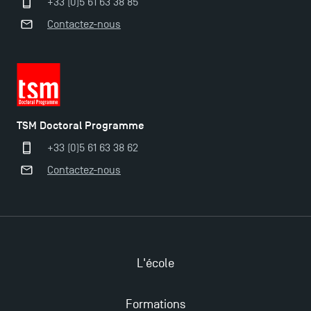
+33 (0)5 61 63 38 85
Ouverture des candidatures pour le Doctoral
Contactez-nous
Programme et le Master Finance en décembre
2025 !
Ouverture des candidatures en Master pour 2024-
2025
TSM Doctoral Programme
+33 (0)5 61 63 38 62
Trouvez votre Master pour l’année 2024-2025
Contactez-nous
Candidatez en Licence 2 et Licence 3 pour l’année
2024-2025 à TSM !
Les Masters de TSM récompensés au classement
L'école
Eduniversal
Formations