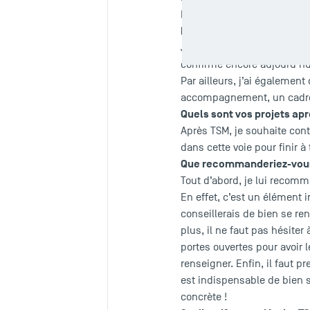
Pays d’origine : France
Pourquoi avez-vous choisi
J’ai choisi TSM dans un pr
confirme encore aujourd’hu
Par ailleurs, j’ai égalemen
accompagnement, un cadre 
Quels sont vos projets ap
Après TSM, je souhaite con
dans cette voie pour finir 
Que recommanderiez-vous 
Tout d’abord, je lui recom
En effet, c’est un élément 
conseillerais de bien se r
plus, il ne faut pas hésite
portes ouvertes pour avoir
renseigner. Enfin, il faut 
est indispensable de bien s
concrète !