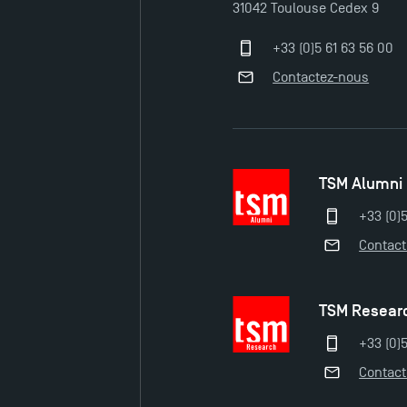
31042 Toulouse Cedex 9
+33 (0)5 61 63 56 00
Contactez-nous
TSM Alumni
+33 (0)
Contac
TSM Resear
+33 (0)5
Contac