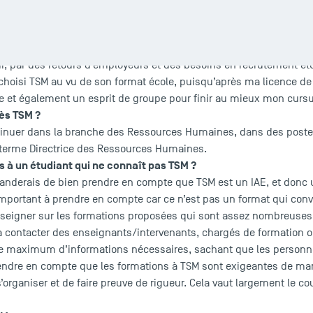
 TSM ?
emier temps pour la renommée et la reconnaissance de ses diplôm
i, par des retours d’employeurs et des besoins en recrutement étu
t choisi TSM au vu de son format école, puisqu’après ma licence de D
et également un esprit de groupe pour finir au mieux mon cursu
rès TSM ?
tinuer dans la branche des Ressources Humaines, dans des postes p
à terme Directrice des Ressources Humaines.
à un étudiant qui ne connaît pas TSM ?
manderais de bien prendre en compte que TSM est un IAE, et donc 
important à prendre en compte car ce n’est pas un format qui convi
enseigner sur les formations proposées qui sont assez nombreuses 
r à contacter des enseignants/intervenants, chargés de formation o
 le maximum d’informations nécessaires, sachant que les personne
prendre en compte que les formations à TSM sont exigeantes de mani
’organiser et de faire preuve de rigueur. Cela vaut largement le co