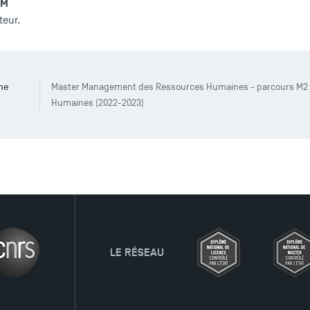
SM
teur.
ine
Master Management des Ressources Humaines - parcours M
Humaines (2022-2023)
LE RÉSEAU