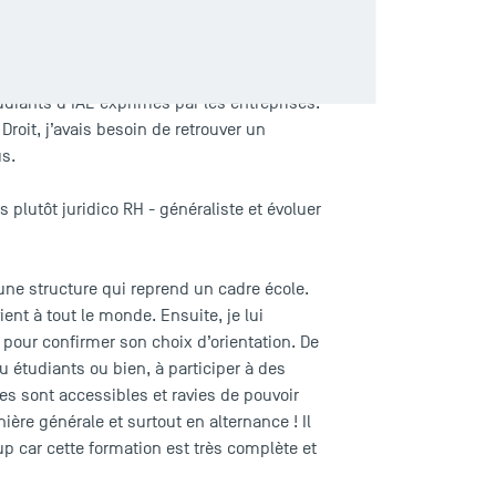
es. Chose qui s’est confirmée et se
diants d’IAE exprimés par les entreprises.
roit, j’avais besoin de retrouver un
s.
lutôt juridico RH - généraliste et évoluer
une structure qui reprend un cadre école.
ent à tout le monde. Ensuite, je lui
pour confirmer son choix d’orientation. De
u étudiants ou bien, à participer à des
s sont accessibles et ravies de pouvoir
ère générale et surtout en alternance ! Il
up car cette formation est très complète et