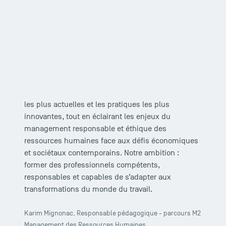
Zoomer
Notre master 2 en management des ressources
humaines associe l’expertise d’enseignants-
chercheurs de haut niveau et l’expérience de
professionnels reconnus dans leur domaine. Cette
synergie permet de transmettre les connaissances
les plus actuelles et les pratiques les plus
innovantes, tout en éclairant les enjeux du
management responsable et éthique des
ressources humaines face aux défis économiques
et sociétaux contemporains. Notre ambition :
former des professionnels compétents,
responsables et capables de s’adapter aux
transformations du monde du travail.
Karim Mignonac, Responsable pédagogique - parcours M2
Management des Ressources Humaines