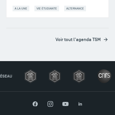
A LA UNE
VIE ÉTUDIANTE
ALTERNANCE
Ouverture des candidatures pour le Doctoral
Programme et le Master Finance en décembre
Voir tout l'agenda TSM
2025 !
Ouverture des candidatures en Master pour 2024-
2025
Trouvez votre Master pour l’année 2024-2025
Candidatez en Licence 2 et Licence 3 pour l’année
2024-2025 à TSM !
Facebook
Instagram
YouTube
LinkedIn