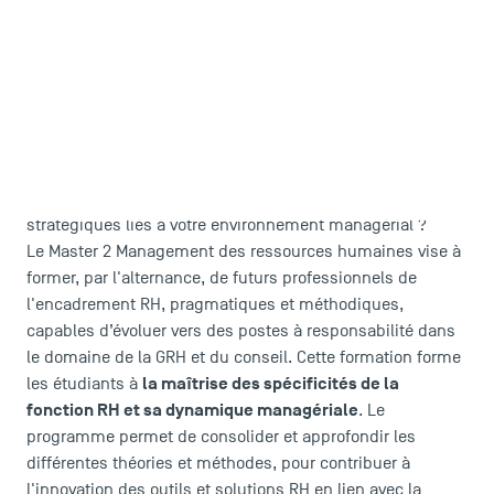
LES INDISPENSABLES
Vous voulez être capable d'analyser les problèmes et les
différentes situations de la gestion RH ? Vous souhaitez
Le corps professoral
être en mesure de répondre aux différents enjeux
Campus tour
stratégiques liés à votre environnement managérial ?
Accréditations
Le Master 2 Management des ressources humaines vise à
former, par l'alternance, de futurs professionnels de
l'encadrement RH, pragmatiques et méthodiques,
capables d’évoluer vers des postes à responsabilité dans
le domaine de la GRH et du conseil. Cette formation forme
la maîtrise des spécificités de la
les étudiants à
fonction RH et sa dynamique managériale
. Le
programme permet de consolider et approfondir les
différentes théories et méthodes, pour contribuer à
l'innovation des outils et solutions RH en lien avec la