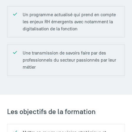
Un programme actualisé qui prend en compte
les enjeux RH émergents avec notamment la
digitalisation de la fonction
ACCÈS DIRECTS
Actualités
Une transmission de savoirs faire par des
Agenda
professionnels du secteur passionnés par leur
Recrutement
métier
Brochures
Logos et identité graphique
Presse
FAQ
Contact
Les objectifs de la formation
Plans et accès à TSM