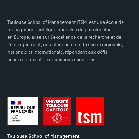
Les Masters de TSM récompensés au classement
Eduniversal
Toulouse School of Management (TSM) est une école de
management publique française de premier plan
Mobilité sortante
en Europe, axée sur l'excellence de la recherche et de
l'enseignement, un acteur actif sur la scène régionale,
nationale et internationale, répondant aux défis
Les meilleurs mémoires du M2 Comptabilité
économiques et aux questions sociétales.
récompensés
Derniers jours pour candidater aux formations
professionnelles en alternance à TSM !
TSM obtient la prestigieuse accréditation EQUIS en
2023 !
Nouvelles formations à Toulouse School of
Toulouse School of Management