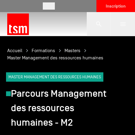
FR
Inscription
L'école
Accueil
Formations
Masters
Master Management des ressources humaines
Formations
MASTER MANAGEMENT DES RESSOURCES HUMAINES
Parcours Management
Vie étudiante
des ressources
Entreprises
humaines - M2
International