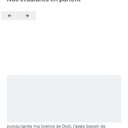
Précédent
Suivant
Zoomer
J’ai choisi TSM dans un premier temps pour la renommée
et la reconnaissance de ses diplômes. Chose qui s’est
confirmée et se confirme encore aujourd’hui, par des
TSM Éducation
retours d’employeurs et des besoins en recrutement
étudiants d’IAE exprimés par les entreprises. Par ailleurs,
j’ai également choisi TSM au vu de son format école,
TSM-Research
puisqu’après ma licence de Droit, j’avais besoin de