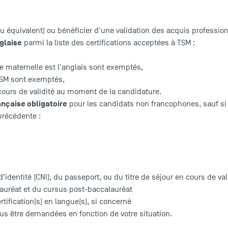
(ou équivalent) ou bénéficier d'une validation des acquis professio
nglaise
parmi la
liste des certifications acceptées à TSM
:
ue maternelle est l'anglais sont exemptés,
TSM sont exemptés,
n cours de validité au moment de la candidature.
ançaise obligatoire
pour les candidats non francophones, sauf si
précédente :
d’identité (CNI), du passeport, ou du titre de séjour en cours de val
auréat et du cursus post-baccalauréat
ertification(s) en langue(s), si concerné
us être demandées en fonction de votre situation.