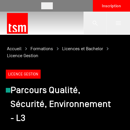
FR
Inscription
L'école
Accueil
Formations
Licences et Bachelor
Licence Gestion
Formations
LICENCE GESTION
Parcours Qualité,
Vie étudiante
Sécurité, Environnement
Entreprises
- L3
International