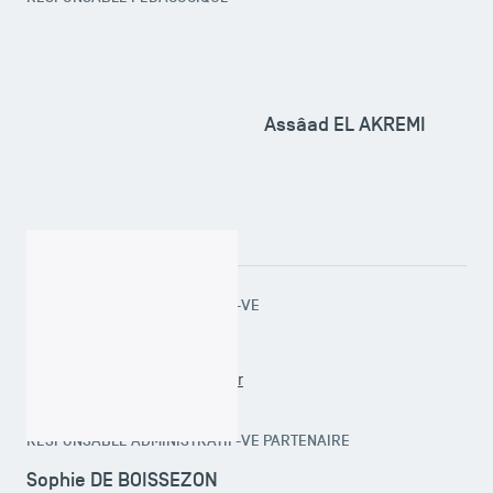
TSM Doctoral Programme
Assâad EL AKREMI
RESPONSABLE ADMINISTRATIF-VE
Marie-Hélène MOREAU
l3.qse@tsm-education.fr
RESPONSABLE ADMINISTRATIF-VE PARTENAIRE
Sophie DE BOISSEZON