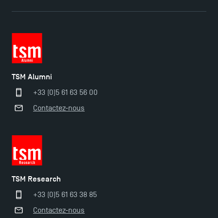
TSM obtient la prestigieuse accréditation EQUIS en
2023 !
Nouvelles formations à Toulouse School of
Management pour 2025 : des opportunités encore
TSM Alumni
plus enrichissantes
+33 (0)5 61 63 56 00
Contactez-nous
TSM Research
+33 (0)5 61 63 38 85
Contactez-nous