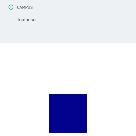
CAMPUS
Toulouse
LES INDISPENSABLES
Le corps professoral
Campus tour
Accréditations