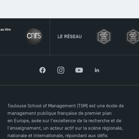
LE RÉSEAU
Facebook
Instagram
YouTube
LinkedIn
Ouverture des candidatures pour le Doctoral
Programme et le Master Finance en décembre
2025 !
Toulouse School of Management (TSM) est une école de
Ouverture des candidatures en Master pour 2024-
management publique française de premier plan
2025
en Europe, axée sur l'excellence de la recherche et de
l'enseignement, un acteur actif sur la scène régionale,
nationale et internationale, répondant aux défis
Trouvez votre Master pour l’année 2024-2025