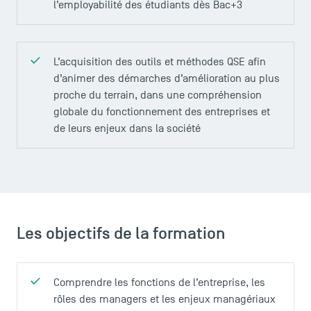
Actualités
l’employabilité des étudiants dès Bac+3
Agenda
Recrutement
Brochures
L’acquisition des outils et méthodes QSE afin
Logos et identité graphique
d’animer des démarches d’amélioration au plus
Presse
proche du terrain, dans une compréhension
globale du fonctionnement des entreprises et
FAQ
de leurs enjeux dans la société
Contact
Plans et accès à TSM
Les objectifs de la formation
Comprendre les fonctions de l’entreprise, les
rôles des managers et les enjeux managériaux