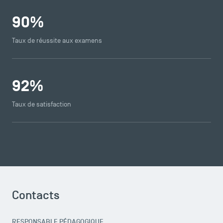
90
%
Taux de réussite aux examens
92
%
Taux de satisfaction
TSM Éducation
Contacts
TSM-Research
RESPONSABLE PÉDAGOGIQUE