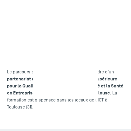
Le parcours de L3 QSE est proposé dans le cadre d’un
partenariat entre TSM et l'ESQESE
École Supérieure
-
pour la Qualité, l’Environnement, la Sécurité et la Santé
en Entreprise de l’Institut Catholique de Toulouse
. La
formation est dispensée dans les locaux de l'ICT à
Toulouse (31).