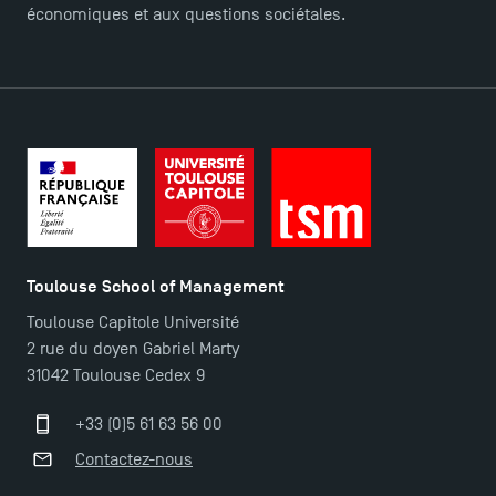
économiques et aux questions sociétales.
Candidatez en Licence 2 et Licence 3 pour l’année
2024-2025 à TSM !
Les Masters de TSM récompensés au classement
Eduniversal
Mobilité sortante
Toulouse School of Management
Toulouse Capitole Université
Les meilleurs mémoires du M2 Comptabilité
2 rue du doyen Gabriel Marty
récompensés
31042 Toulouse Cedex 9
+33 (0)5 61 63 56 00
Derniers jours pour candidater aux formations
professionnelles en alternance à TSM !
Contactez-nous