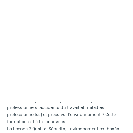
le
Vous souhaitez être en prise directe avec
fonctionnement des entreprises
et les enjeux de société
la qualité d’un produit ou d’un service
? Améliorer
, la
sécurité d'un procédé, ou prévenir les risques
professionnels (accidents du travail et maladies
professionnelles) et préserver l’environnement ? Cette
formation est faite pour vous !
La licence 3 Qualité, Sécurité, Environnement est basée