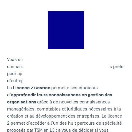
Le corps professoral
Campus tour
Accréditations
Vous souhaitez continuer de développer vos
connaissances transversales en gestion ? Vous êtes prêts
pour appréhender toutes les facettes de la gestion
d'entreprise et du management opérationnel ?
Licence 2 Gestion
La
permet à ses étudiants
approfondir leurs connaissances en gestion des
d'
organisations
grâce à de nouvelles connaissances
managériales, comptables et juridiques nécessaires à la
création et au développement des entreprises. La licence
2 permet d'accéder à l'un des huit parcours de spécialité
proposés par TSM en L3 ; à vous de décider si vous