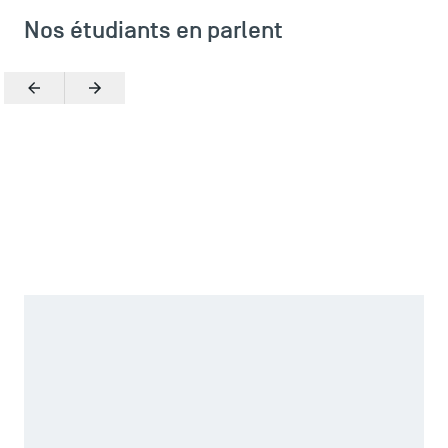
Nos étudiants en parlent
Précédent
Suivant
Zoomer
J’ai choisi TSM car c’était une école qui offrait une
formation adéquate avec mon projet d’étude et
professionnel. De plus, son programme complet a été une
réelle valeur ajoutée dans mon choix par rapport à d’autres
écoles.