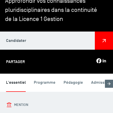
Approfondir vos connaissances
pluridisciplinaires dans la continuité
TSM-Research
de la Licence 1 Gestion
TSM Doctoral Programme
Candidater
Alumni
PARTAGER
L'essentiel
Programme
Pédagogie
Admission
MENTION