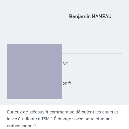
Benjamin HAMEAU
TSM Doctoral Programme
RESPONSABLE ADMINISTRATIF-VE
Hélène CATALA
l2.gestion@tsm-education.fr
Curieux de découvrir comment se déroulent les cours et
la vie étudiante à TSM ? Échangez avec notre étudiant
ambassadeur !