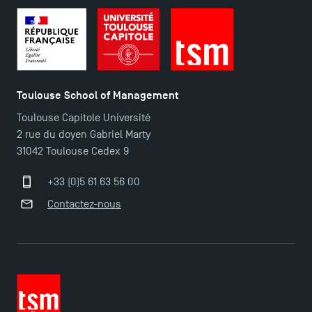
2025 !
Ouverture des candidatures en Master pour 2024-
2025
Toulouse School of Management
Trouvez votre Master pour l’année 2024-2025
Toulouse Capitole Université
2 rue du doyen Gabriel Marty
31042 Toulouse Cedex 9
Candidatez en Licence 2 et Licence 3 pour l’année
2024-2025 à TSM !
+33 (0)5 61 63 56 00
Contactez-nous
Les Masters de TSM récompensés au classement
Eduniversal
Mobilité sortante