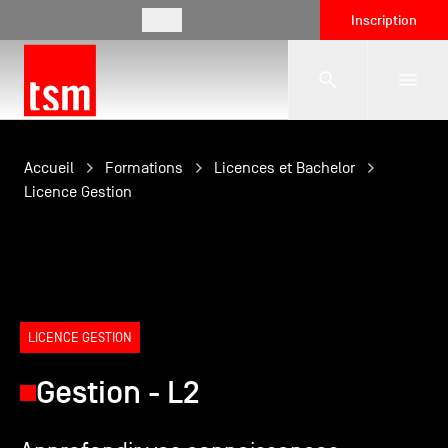
FR
Inscription
L'école
Accueil
Formations
Licences et Bachelor
Licence Gestion
Formations
Vie étudiante
LICENCE GESTION
Entreprises
Gestion - L2
International