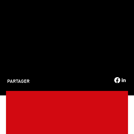
TSM-Research
TSM Doctoral Programme
Alumni
PARTAGER