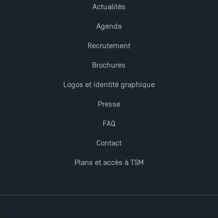
Actualités
TSM obtient la prestigieuse accréditation EQUIS en
Agenda
2023 !
Recrutement
Brochures
Logos et identité graphique
Presse
FAQ
Contact
Plans et accès à TSM