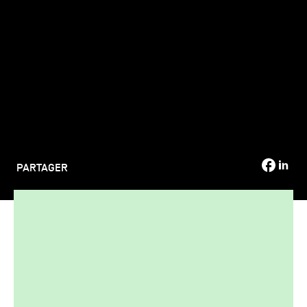
TSM-Research
TSM Doctoral Programme
Alumni
PARTAGER
développement durable et la responsabilité
Le