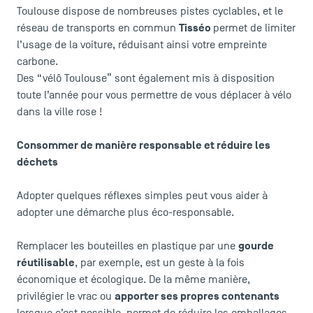
Toulouse dispose de nombreuses pistes cyclables, et le
Tisséo
LES INDISPENSABLES
réseau de transports en commun
permet de limiter
l’usage de la voiture, réduisant ainsi votre empreinte
carbone.
Le corps professoral
Des “vélô Toulouse” sont également mis à disposition
Campus tour
toute l’année pour vous permettre de vous déplacer à vélo
Accréditations
dans la ville rose !
Consommer de manière responsable et réduire les
déchets
Adopter quelques réflexes simples peut vous aider à
adopter une démarche plus éco-responsable.
gourde
Remplacer les bouteilles en plastique par une
réutilisable
, par exemple, est un geste à la fois
économique et écologique. De la même manière,
apporter ses propres contenants
privilégier le vrac ou