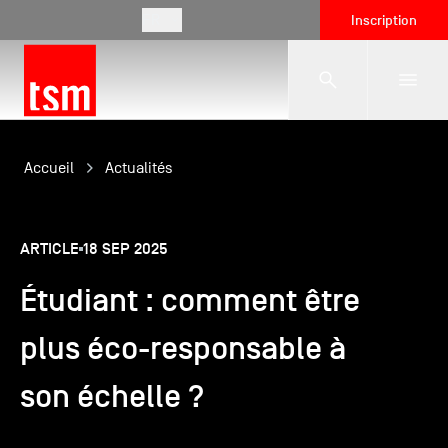
FR
Inscription
L'école
Accueil
Actualités
Formations
ARTICLE
18 SEP 2025
Étudiant : comment être
Vie étudiante
plus éco-responsable à
Entreprises
son échelle ?
International