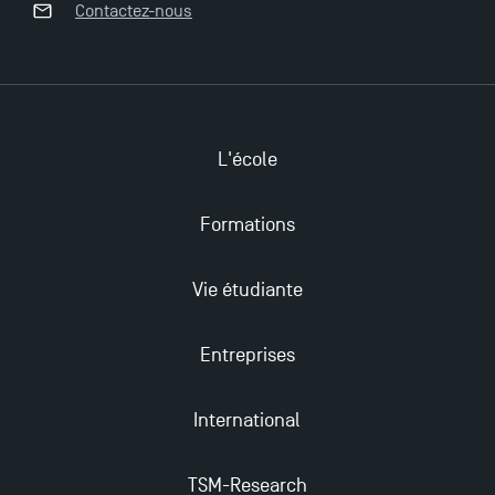
Contactez-nous
TSM obtient la prestigieuse accréditation EQUIS en
2023 !
L'école
Nouvelles formations à Toulouse School of
Management pour 2025 : des opportunités encore
plus enrichissantes
Formations
Vie étudiante
Entreprises
International
TSM-Research