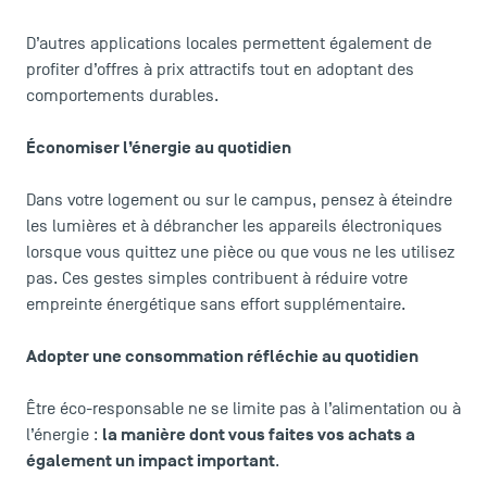
Actualités
D’autres applications locales permettent également de
Agenda
profiter d’offres à prix attractifs tout en adoptant des
Recrutement
comportements durables.
Brochures
Logos et identité graphique
Économiser l’énergie au quotidien
Presse
FAQ
Dans votre logement ou sur le campus, pensez à éteindre
Contact
les lumières et à débrancher les appareils électroniques
lorsque vous quittez une pièce ou que vous ne les utilisez
Plans et accès à TSM
pas. Ces gestes simples contribuent à réduire votre
empreinte énergétique sans effort supplémentaire.
Adopter une consommation réfléchie au quotidien
Être éco-responsable ne se limite pas à l’alimentation ou à
la manière dont vous faites vos achats a
l’énergie :
également un impact important
.