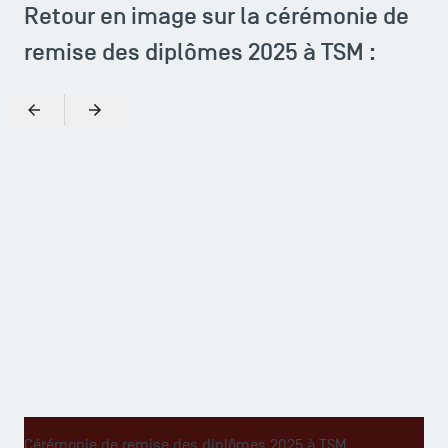
Retour en image sur la cérémonie de
remise des diplômes 2025 à TSM :
ACCÈS DIRECTS
Actualités
Précédent
Suivant
Agenda
Recrutement
Brochures
Logos et identité graphique
Presse
FAQ
Contact
Plans et accès à TSM
Zoomer
Cérémonie de remise des diplômes 2025 à TSM