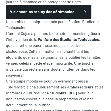
journée à distance et de partager cette fierté.
Visionner les replay des cérémonies
Une ambiance unique animée par la Fanfare Étudiante
Toulousaine
L'amphi Cujas a pris une toute autre dimension grâce à
Fanfare des Étudiants Toulousains
l’intervention de la
,
qui a offert une parenthèse musicale festive et
chaleureuse. Cette animation a enchanté tant les
étudiants que les enseignants, sans oublier les familles
venues célébrer cette étape importante. Une touche
musicale qui restera sans doute longtemps dans les
souvenirs !
LES INDISPENSABLES
Une équipe mobilisée pour un événement réussi
ambassadeurs
TSM remercie chaleureusement ses
et les
Le corps professoral
Bureau des étudiants (BDE)
membres du
pour leur
Campus tour
implication essentielle dans la préparation et le bon
Accréditations
déroulement de la journée.