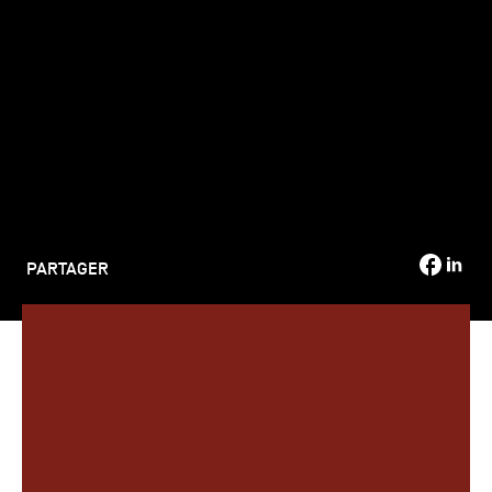
TSM-Research
TSM Doctoral Programme
Alumni
PARTAGER
Le samedi 6 décembre 2025, l’amphithéâtre Cujas a vibré