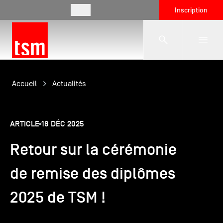
FR
Inscription
L'école
Accueil
Actualités
Formations
ARTICLE
18 DÉC 2025
Retour sur la cérémonie
Vie étudiante
de remise des diplômes
Entreprises
2025 de TSM !
International