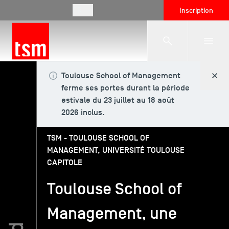
FR
Inscription
Toulouse School of Management
L'école
ferme ses portes durant la période
estivale du 23 juillet au 18 août
2026 inclus.
Formations
TSM - TOULOUSE SCHOOL OF
MANAGEMENT, UNIVERSITÉ TOULOUSE
Vie étudiante
CAPITOLE
Toulouse School of
Entreprises
Management, une
International