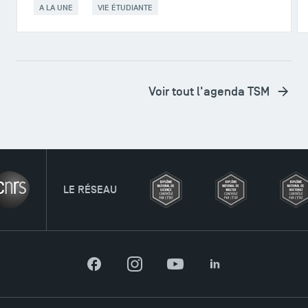
A LA UNE
VIE ÉTUDIANTE
Voir tout l'agenda TSM
RÉSEAU
Facebook
Instagram
YouTube
LinkedIn