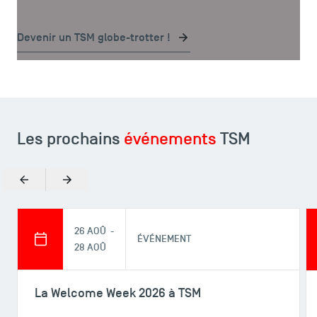
mobilité internationale proposées par TSM.
Devenir un TSM globe-trotter !
Les prochains
événements
TSM
Précédent
Suivant
26 AOÛ -
ÉVÉNEMENT
28 AOÛ
La Welcome Week 2026 à TSM