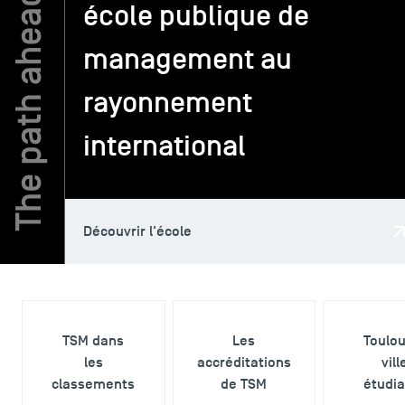
école publique de
management au
TSM-Research
rayonnement
TSM Doctoral Programme
international
Alumni
Découvrir l'école
TSM dans
Les
Toulo
les
accréditations
vill
classements
de TSM
étudi