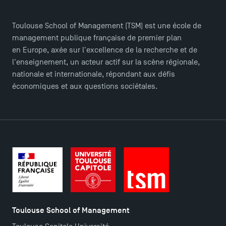
Ouverture des candidatures pour le Doctoral
Programme et le Master Finance en décembre
Toulouse School of Management (TSM) est une école de
2025 !
management publique française de premier plan
en Europe, axée sur l'excellence de la recherche et de
Ouverture des candidatures en Master pour 2024-
l'enseignement, un acteur actif sur la scène régionale,
2025
nationale et internationale, répondant aux défis
économiques et aux questions sociétales.
Trouvez votre Master pour l’année 2024-2025
Candidatez en Licence 2 et Licence 3 pour l’année
2024-2025 à TSM !
Les Masters de TSM récompensés au classement
Eduniversal
Toulouse School of Management