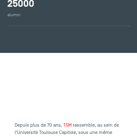
25000
alumni
Toulouse School of Management, une
école d'excellence en gestion
Depuis plus de 70 ans,
TSM
rassemble, au sein de
l’Université Toulouse Capitole,
sous une même