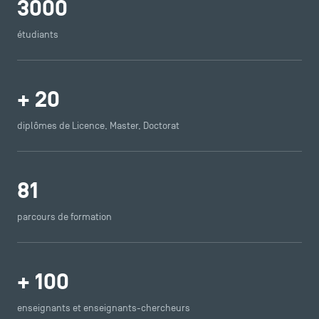
3000
Presse
FAQ
étudiants
Contact
Plans et accès à TSM
+
20
diplômes de Licence, Master, Doctorat
81
parcours de formation
+
100
enseignants et enseignants-chercheurs