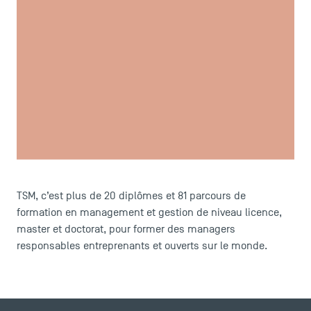
LES INDISPENSABLES
Le corps professoral
Campus tour
TSM, c’est plus de 20 diplômes et 81 parcours de
Accréditations
formation en management et gestion de niveau licence,
master et doctorat, pour former des managers
responsables entreprenants et ouverts sur le monde.