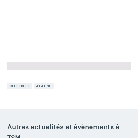
Presse
FAQ
Contact
Plans et accès à TSM
RECHERCHE
A LA UNE
Autres actualités et évènements à
TSM