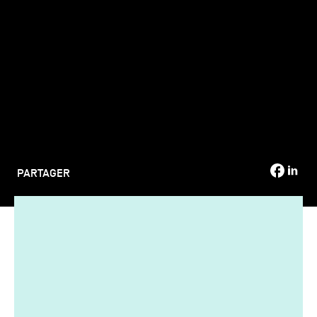
TSM-Research
TSM Doctoral Programme
Alumni
PARTAGER
Nicola Mirc et Audrey Rouzies, toutes les deux