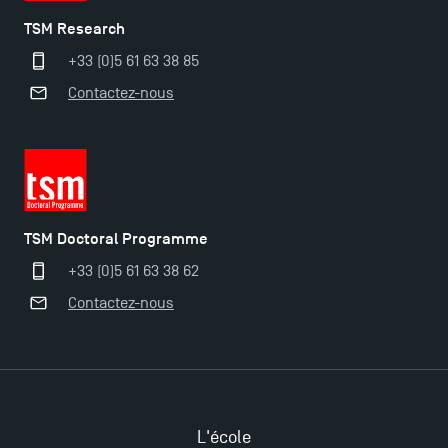
2025 !
TSM Research
+33 (0)5 61 63 38 85
Ouverture des candidatures en Master pour 2024-
Contactez-nous
2025
Trouvez votre Master pour l’année 2024-2025
Candidatez en Licence 2 et Licence 3 pour l’année
TSM Doctoral Programme
2024-2025 à TSM !
+33 (0)5 61 63 38 62
Contactez-nous
Les Masters de TSM récompensés au classement
Eduniversal
Mobilité sortante
L'école