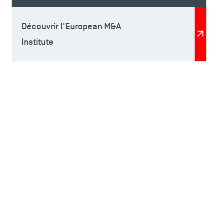
Découvrir l'European M&A
Institute
ACCÈS DIRECTS
Actualités
Agenda
Recrutement
Brochures
Logos et identité graphique