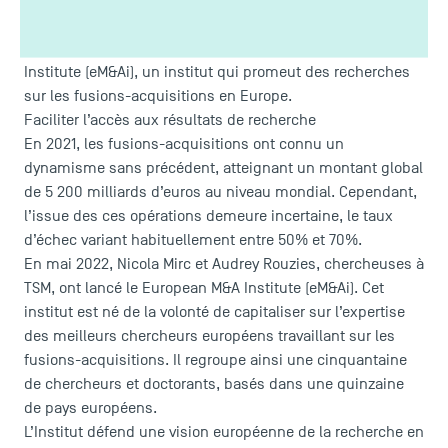
chercheuses à Toulouse School of Management, sont à
l’initiative, avec HEC Lausanne et la Lancaster University
Management School, de la création du
European M&A
Institute (eM&Ai)
, un institut qui promeut des recherches
sur les fusions-acquisitions en Europe.
Faciliter l’accès aux résultats de recherche
En 2021, les fusions-acquisitions ont connu un
dynamisme sans précédent, atteignant un montant global
de 5 200 milliards d’euros au niveau mondial. Cependant,
l’issue des ces opérations demeure incertaine, le taux
d’échec variant habituellement entre 50% et 70%.
En mai 2022, Nicola Mirc et Audrey Rouzies, chercheuses à
TSM, ont lancé le European M&A Institute (eM&Ai). Cet
institut est né de la volonté de capitaliser sur l’expertise
des meilleurs chercheurs européens travaillant sur les
fusions-acquisitions. Il regroupe ainsi une cinquantaine
de chercheurs et doctorants, basés dans une quinzaine
de pays européens.
L’Institut défend une vision européenne de la recherche en