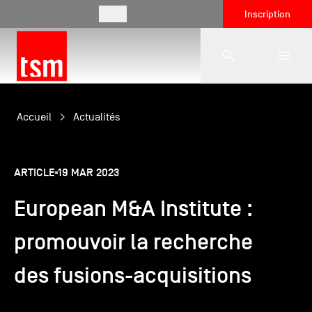
FR
Inscription
L'école
Accueil
Actualités
Formations
ARTICLE
19 MAR 2023
European M&A Institute :
Vie étudiante
promouvoir la recherche
Entreprises
des fusions-acquisitions
International