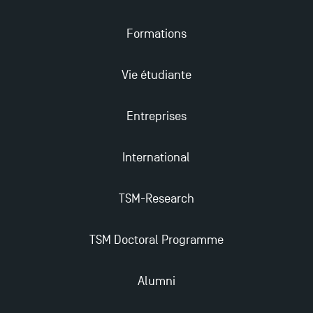
Les meilleurs mémoires du M2 Comptabilité
Formations
récompensés
Vie étudiante
Nouvelles formations à Toulouse School of
Management pour 2025 : des opportunités encore
plus enrichissantes
Entreprises
International
Derniers jours pour candidater aux formations
professionnelles en alternance à TSM !
TSM-Research
TSM obtient la prestigieuse accréditation EQUIS en
2023 !
TSM Doctoral Programme
Alumni