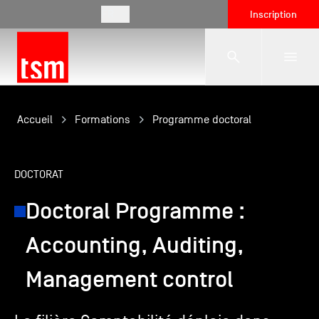
FR
Inscription
L'école
Accueil
Formations
Programme doctoral
Formations
DOCTORAT
Doctoral Programme :
Vie étudiante
Accounting, Auditing,
Entreprises
Management control
International