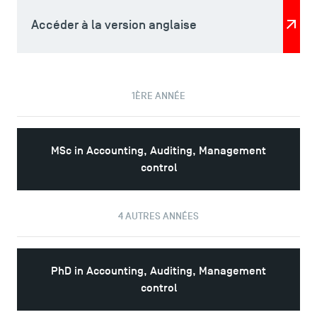
Accéder à la version anglaise
1ÈRE ANNÉE
ACCÈS DIRECTS
MSc in Accounting, Auditing, Management
Actualités
control
Agenda
Recrutement
4 AUTRES ANNÉES
Brochures
Logos et identité graphique
Presse
PhD in Accounting, Auditing, Management
FAQ
control
Contact