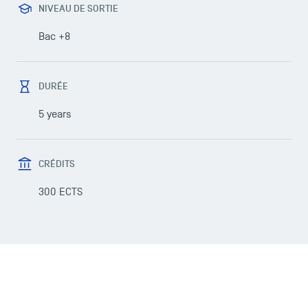
NIVEAU DE SORTIE
Bac +8
DURÉE
LES INDISPENSABLES
5 years
Le corps professoral
Campus tour
CRÉDITS
Accréditations
300 ECTS