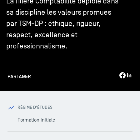
La filière Comptabilité déploie dans
sa discipline les valeurs promues
TSM-Research
par TSM-DP : éthique, rigueur,
respect, excellence et
TSM Doctoral Programme
professionnalisme.
Alumni
PARTAGER
RÉGIME D'ÉTUDES
Formation initiale