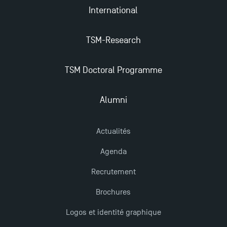
International
TSM obtient la prestigieuse accréditation EQUIS en
2023 !
TSM-Research
Nouvelles formations à Toulouse School of
TSM Doctoral Programme
Management pour 2025 : des opportunités encore
plus enrichissantes
Alumni
Actualités
Agenda
Recrutement
Brochures
Logos et identité graphique