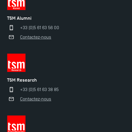
TSM Alumni
+33 (0)5 61 63 56 00
Contactez-nous
Ouverture des candidatures pour le Doctoral
TSM Research
Programme et le Master Finance en décembre
2025 !
+33 (0)5 61 63 38 85
Contactez-nous
Ouverture des candidatures en Master pour 2024-
2025