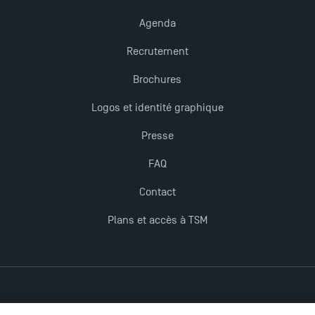
Nouvelles formations à Toulouse School of
Management pour 2025 : des opportunités encore
Agenda
plus enrichissantes
Recrutement
Brochures
Logos et identité graphique
Presse
FAQ
Contact
Plans et accès à TSM
Mentions légales