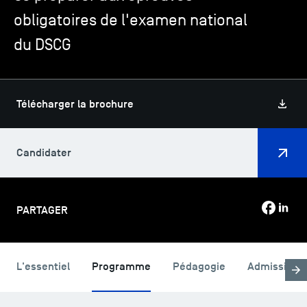
obligatoires de l'examen national
du DSCG
TSM-Research
TSM Doctoral Programme
Télécharger la brochure
Alumni
Candidater
PARTAGER
L'essentiel
Programme
Pédagogie
Admission