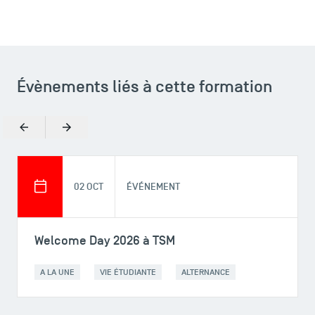
Recrutement
Brochures
Logos et identité graphique
Presse
FAQ
Évènements liés à cette formation
Contact
Plans et accès à TSM
Précédent
Suivant
02 OCT
ÉVÉNEMENT
Welcome Day 2026 à TSM
A LA UNE
VIE ÉTUDIANTE
ALTERNANCE