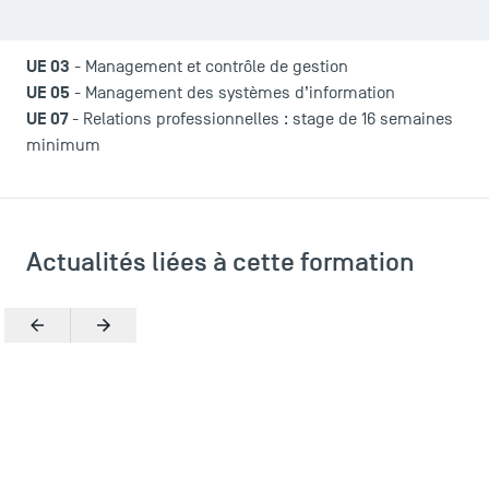
LES INDISPENSABLES
Le corps professoral
UE 03
- Management et contrôle de gestion
Campus tour
UE 05
- Management des systèmes d’information
Accréditations
UE 07
- Relations professionnelles : stage de 16 semaines
minimum
Actualités liées à cette formation
Précédent
Suivant