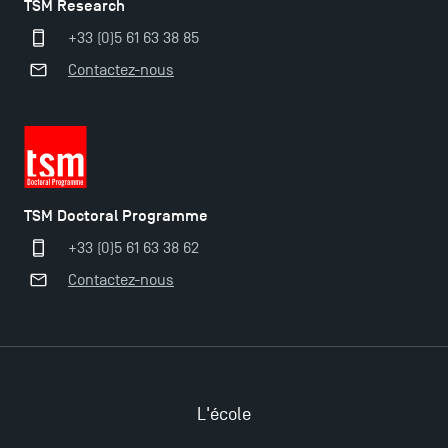
TSM Research
+33 (0)5 61 63 38 85
Contactez-nous
Ouverture des candidatures pour le Doctoral
Programme et le Master Finance en décembre
2025 !
TSM Doctoral Programme
Ouverture des candidatures en Master pour 2024-
+33 (0)5 61 63 38 62
2025
Contactez-nous
Trouvez votre Master pour l’année 2024-2025
Candidatez en Licence 2 et Licence 3 pour l’année
L'école
2024-2025 à TSM !