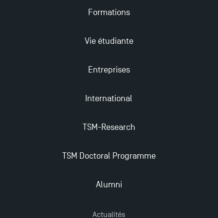
Formations
Les Masters de TSM récompensés au classement
Eduniversal
Vie étudiante
Mobilité sortante
Entreprises
Les meilleurs mémoires du M2 Comptabilité
International
récompensés
TSM-Research
Derniers jours pour candidater aux formations
professionnelles en alternance à TSM !
TSM Doctoral Programme
TSM obtient la prestigieuse accréditation EQUIS en
Alumni
2023 !
Actualités