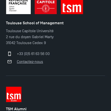
Toulouse School of Management
Toulouse Capitole Université
2 rue du doyen Gabriel Marty
31042 Toulouse Cedex 9
Ouverture des candidatures pour le Doctoral
+33 (0)5 61 63 56 00
Programme et le Master Finance en décembre
2025 !
Contactez-nous
Ouverture des candidatures en Master pour 2024-
2025
Trouvez votre Master pour l’année 2024-2025
TSM Alumni