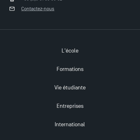
professionnelles en alternance à TSM !
Contactez-nous
Nouvelles formations à Toulouse School of
Management pour 2025 : des opportunités encore
plus enrichissantes
L'école
Formations
Vie étudiante
Entreprises
International