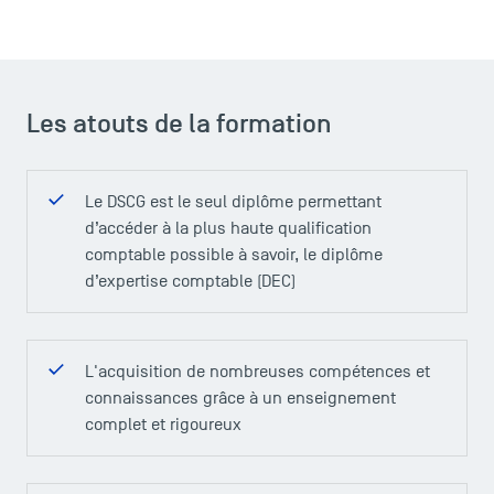
Les atouts de la formation
ACCÈS DIRECTS
Le DSCG est le seul diplôme permettant
Actualités
d’accéder à la plus haute qualification
Agenda
comptable possible à savoir, le diplôme
d’expertise comptable (DEC)
Recrutement
Brochures
Logos et identité graphique
L'acquisition de nombreuses compétences et
Presse
connaissances grâce à un enseignement
FAQ
complet et rigoureux
Contact
Plans et accès à TSM