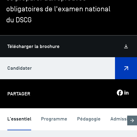
obligatoires de l'examen national
du DSCG
TSM-Research
TSM Doctoral Programme
Télécharger la brochure
Alumni
Candidater
PARTAGER
L'essentiel
Programme
Pédagogie
Admission