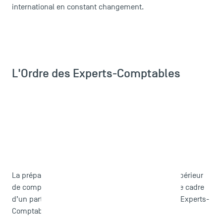
international en constant changement.
L'Ordre des Experts-Comptables
La préparation à l’examen national du Diplôme supérieur
de comptabilité et de gestion est proposée dans le cadre
d’un partenariat entre TSM et l’
Ordre Régional des Experts-
Comptables
ainsi que
Midisup
.