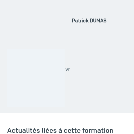
Patrick DUMAS
RESPONSABLE ADMINISTRATIF-VE
Marie-Christine BRUEL
dscg@tsm-education.fr
Actualités liées à cette formation