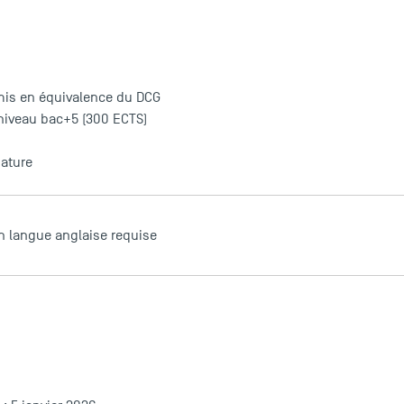
mis en équivalence du DCG
 niveau bac+5 (300 ECTS)
dature
en langue anglaise requise