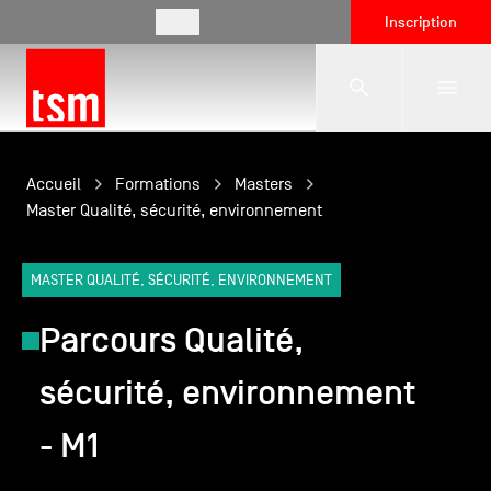
FR
Inscription
L'école
Accueil
Formations
Masters
Master Qualité, sécurité, environnement
Formations
MASTER QUALITÉ, SÉCURITÉ, ENVIRONNEMENT
Parcours Qualité,
Vie étudiante
sécurité, environnement
Entreprises
- M1
International