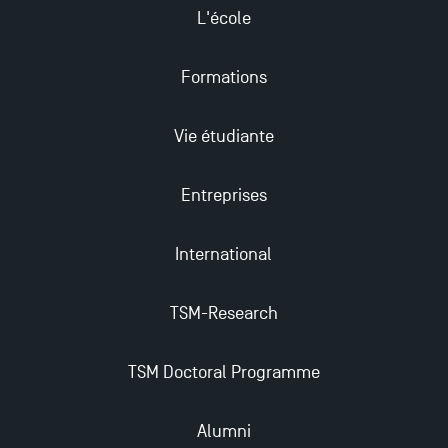
Eduniversal
L'école
Formations
Mobilité sortante
Vie étudiante
Les meilleurs mémoires du M2 Comptabilité
récompensés
Entreprises
TSM obtient la prestigieuse accréditation EQUIS en
2023 !
International
TSM-Research
Derniers jours pour candidater aux formations
professionnelles en alternance à TSM !
TSM Doctoral Programme
Nouvelles formations à Toulouse School of
Management pour 2025 : des opportunités encore
Alumni