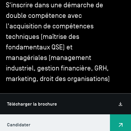
S'inscrire dans une démarche de
double compétence avec
TSM-Research
l'acquisition de compétences
techniques (maîtrise des
TSM Doctoral Programme
fondamentaux QSE) et
managériales (management
Alumni
industriel, gestion financière, GRH,
marketing, droit des organisations)
Télécharger la brochure
Candidater