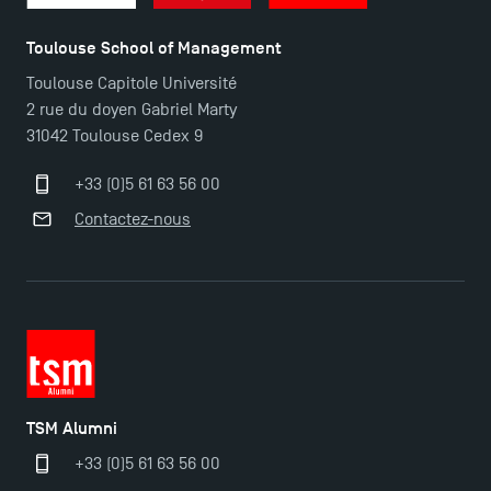
Toulouse School of Management
Toulouse Capitole Université
2 rue du doyen Gabriel Marty
31042 Toulouse Cedex 9
+33 (0)5 61 63 56 00
Contactez-nous
TSM Alumni
+33 (0)5 61 63 56 00
Ouverture des candidatures pour le Doctoral