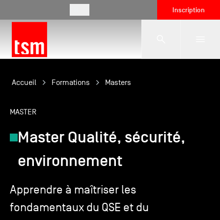
FR
Inscription
L'école
Accueil
Formations
Masters
MASTER
Formations
Master Qualité, sécurité,
Vie étudiante
environnement
Entreprises
Apprendre à maîtriser les
fondamentaux du QSE et du
International