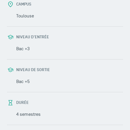
CAMPUS
Toulouse
NIVEAU D'ENTRÉE
Bac +3
NIVEAU DE SORTIE
Bac +5
LES INDISPENSABLES
Le corps professoral
DURÉE
Campus tour
4 semestres
Accréditations